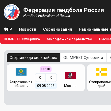
Федерация гандбола России
Handball Federation of Russia
ФГР
Новости
Соревнования
Национальные 
OLIMPBET Суперлига
Молодежное первенство
Высша
Спартакиада сильнейших
OLIMPBET Суперлига
08:30
0
0
я
Астраханская
Ставропольс
область
09.08.2026
Москва
край