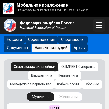
Мобильное приложение
Скачайте официальное приложение ФГР из Google Play Market
Федерация гандбола России
Handball Federation of Russia
Новости
Соревнования
Спортшколы
Документы
Назначения судей
Архив
Спартакиада сильнейших
OLIMPBET Суперлига
Высшая лига
Первая лига
Молодежное первенство
Кубок России
Сборные
Мужчины
Женщины
08:30