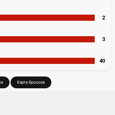
2
3
40
ка
Карта бросков