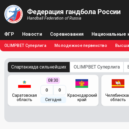
Федерация гандбола России
Handball Federation of Russia
ФГР
Новости
Соревнования
Национальные 
OLIMPBET Суперлига
Молодежное первенство
Высша
Спартакиада сильнейших
OLIMPBET Суперлига
08:30
0
0
кий
Саратовская
Краснодарский
Челябинска
область
Сегодня
край
область