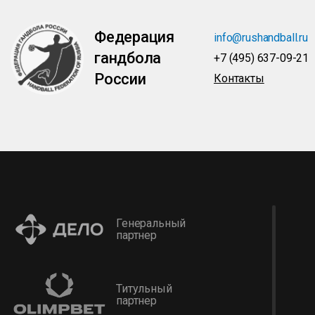
Федерация
info@rushandball.ru
гандбола
+7 (495) 637-09-21
России
Контакты
Генеральный
партнер
Титульный
партнер