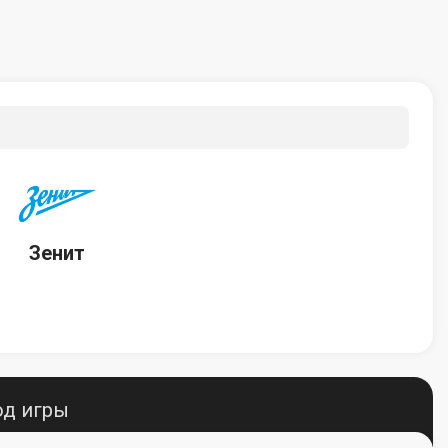
Зенит
од игры