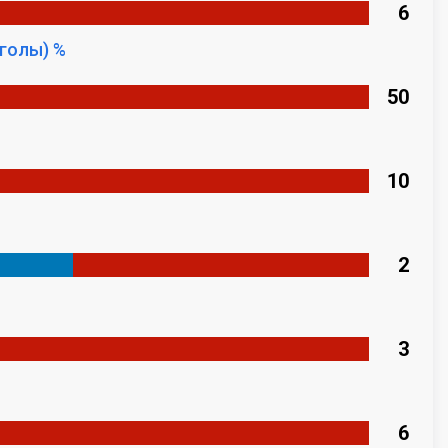
6
голы) %
50
10
2
3
6