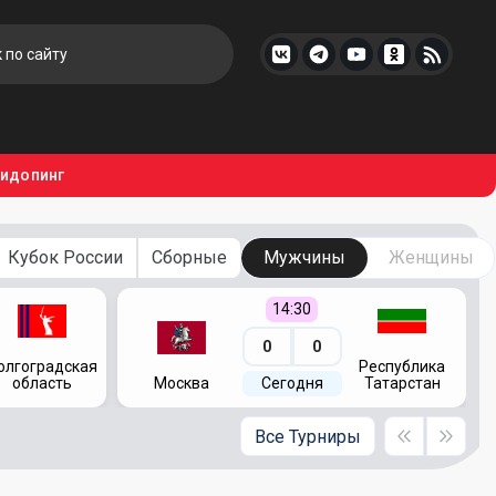
тидопинг
Кубок России
Сборные
Мужчины
Женщины
14:30
0
0
олгоградская
Республика
область
Москва
Сегодня
Татарстан
Все Турниры