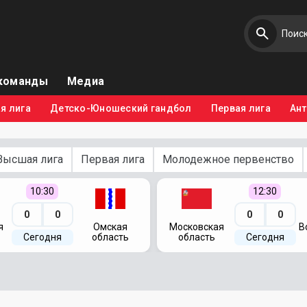
команды
Медиа
я лига
Детско-Юношеский гандбол
Первая лига
Ан
Высшая лига
Первая лига
Молодежное первенство
10:30
12:30
0
0
0
0
я
Омская
Московская
В
Сегодня
область
область
Сегодня