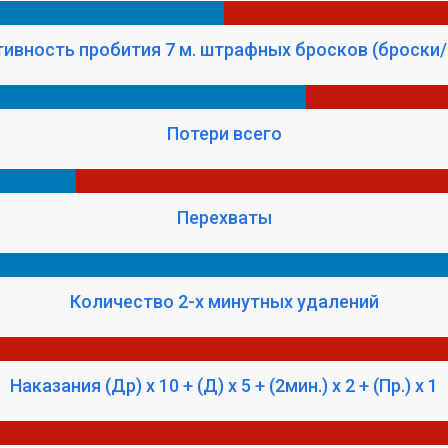
ивность пробития 7 м. штрафных бросков (броски/
Потери всего
Перехваты
Количество 2-х минутных удалений
Наказания (Др) x 10 + (Д) x 5 + (2мин.) x 2 + (Пр.) x 1