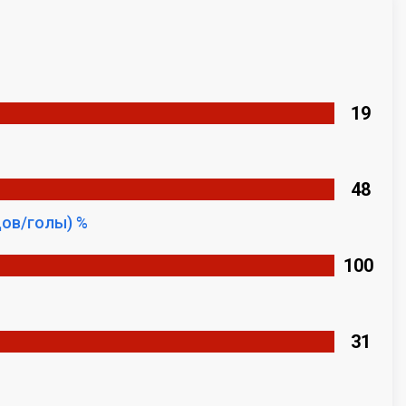
19
48
ов/голы) %
100
%
31