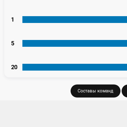
1
5
20
Составы команд