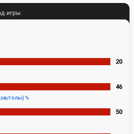
од игры
20
46
ов/голы) %
50
%