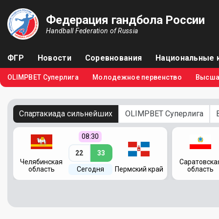
Федерация гандбола России
Handball Federation of Russia
ФГР
Новости
Соревнования
Национальные 
OLIMPBET Суперлига
Молодежное первенство
Высша
Спартакиада сильнейших
OLIMPBET Суперлига
08:30
22
33
Челябинская
Саратовска
область
Сегодня
Пермский край
область