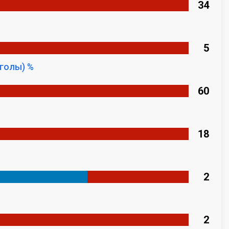
34
5
голы) %
60
18
2
2