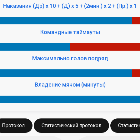
Наказания (Др) x 10 + (Д) x 5 + (2мин.) x 2 + (Пр.) x 1
Командные таймауты
Максимально голов подряд
Владение мячом (минуты)
Протокол
Статистический протокол
Статисти