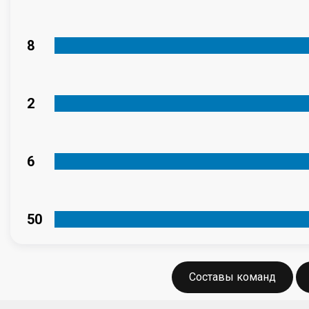
8
2
6
50
Составы команд