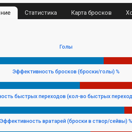
ение
Статистика
Карта бросков
Х
Голы
Эффективность бросков (броски/голы) %
ость быстрых переходов (кол-во быстрых переход
Эффективность вратарей (броски в створ/сейвы) 