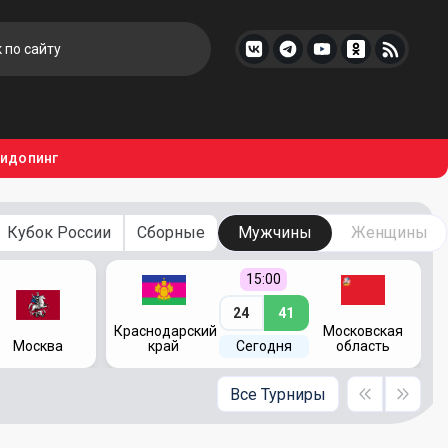
тидопинг
Кубок России
Сборные
Мужчины
Женщины
15:00
24
41
Краснодарский
Московская
Москва
край
Сегодня
область
Все Турниры