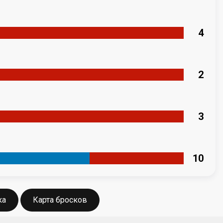
4
2
3
10
ка
Карта бросков