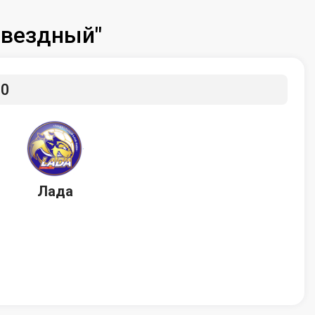
"Звездный"
30
Лада