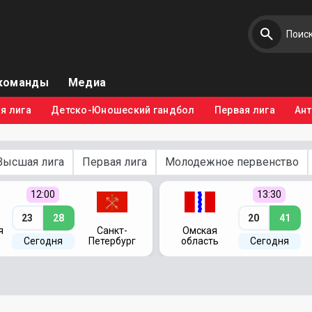
команды
Медиа
я лига
Детско-Юношеский гандбол
Первая лига
Ан
Высшая лига
Первая лига
Молодежное первенство
12:00
13:30
23
28
20
41
я
Санкт-
Омская
Сегодня
Петербург
область
Сегодня