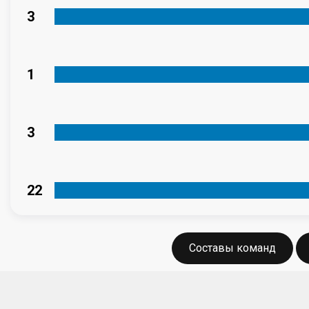
3
1
3
22
Составы команд