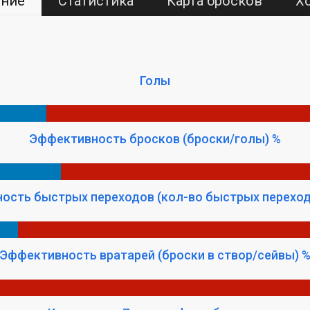
ение
Статистика
Карта бросков
Х
Голы
Эффективность бросков (броски/голы) %
ость быстрых переходов (кол-во быстрых переход
Эффективность вратарей (броски в створ/сейвы) 