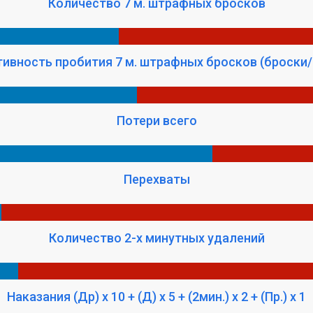
Количество 7 м. штрафных бросков
ивность пробития 7 м. штрафных бросков (броски/
Потери всего
Перехваты
Количество 2-х минутных удалений
Наказания (Др) x 10 + (Д) x 5 + (2мин.) x 2 + (Пр.) x 1