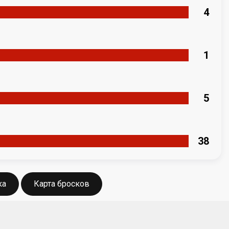
4
1
5
38
ка
Карта бросков