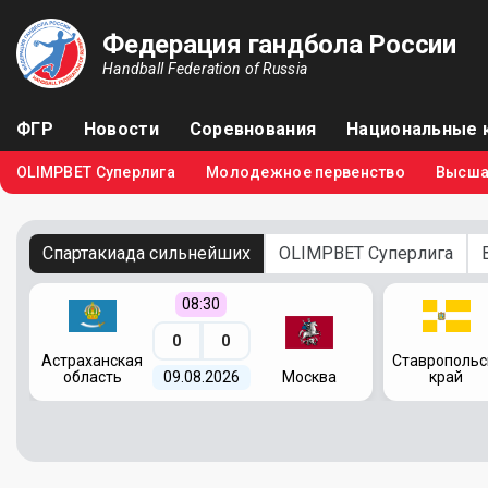
Федерация гандбола России
Handball Federation of Russia
ФГР
Новости
Соревнования
Национальные 
OLIMPBET Суперлига
Молодежное первенство
Высша
Спартакиада сильнейших
OLIMPBET Суперлига
08:30
0
0
я
Астраханская
Ставропольс
область
09.08.2026
Москва
край