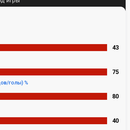
од игры
43
75
ов/голы) %
80
%
40