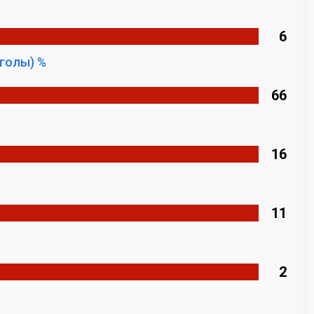
6
голы) %
66
16
11
2