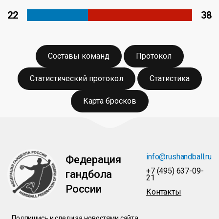
22
38
Составы команд
Протокол
Статистический протокол
Статистика
Карта бросков
info@rushandball.ru
Федерация
+7 (495) 637-09-
гандбола
21
России
Контакты
Подпишись и следи за новостями сайта