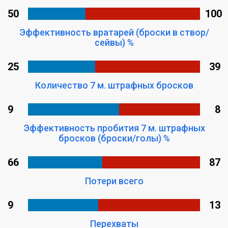
50
100
Эффективность вратарей (броски в створ/
сейвы) %
25
39
Количество 7 м. штрафных бросков
9
8
Эффективность пробития 7 м. штрафных
бросков (броски/голы) %
66
87
Потери всего
9
13
Перехваты