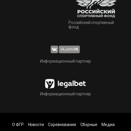
Российский спортивный
фонд
Информационный партнер
Информационный партнер
О ФГР
Новости
Соревнования
Сборные
Медиа