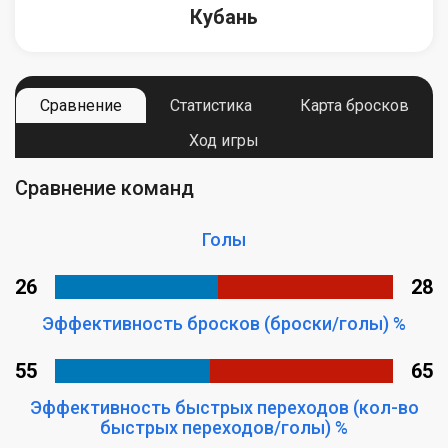
Кубань
Сравнение
Статистика
Карта бросков
Ход игры
Сравнение команд
Голы
26
28
Эффективность бросков (броски/голы) %
55
65
Эффективность быстрых переходов (кол-во
быстрых переходов/голы) %