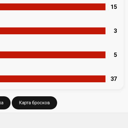
15
3
5
37
ка
Карта бросков