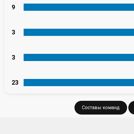
9
3
3
23
Составы команд