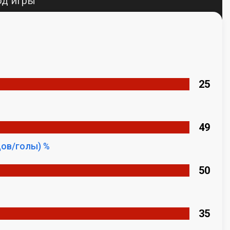
од игры
25
49
ов/голы) %
50
%
35