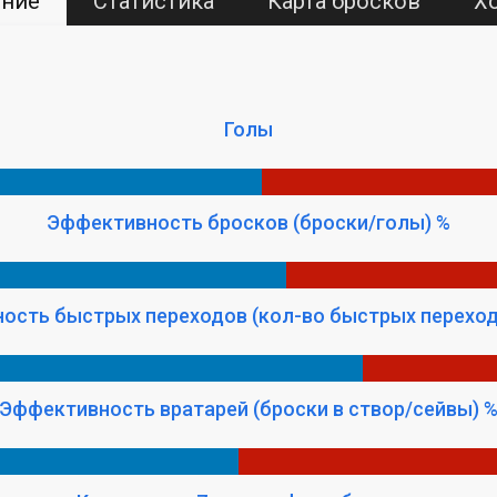
ение
Статистика
Карта бросков
Х
Голы
Эффективность бросков (броски/голы) %
ость быстрых переходов (кол-во быстрых переход
Эффективность вратарей (броски в створ/сейвы) 