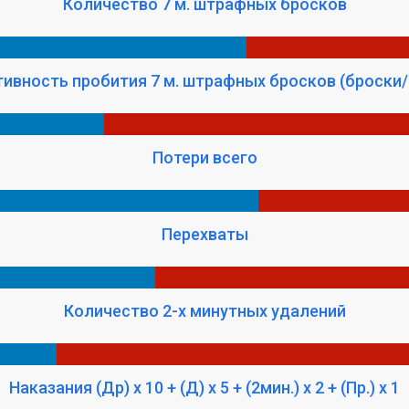
Количество 7 м. штрафных бросков
ивность пробития 7 м. штрафных бросков (броски/
Потери всего
Перехваты
Количество 2-х минутных удалений
Наказания (Др) x 10 + (Д) x 5 + (2мин.) x 2 + (Пр.) x 1