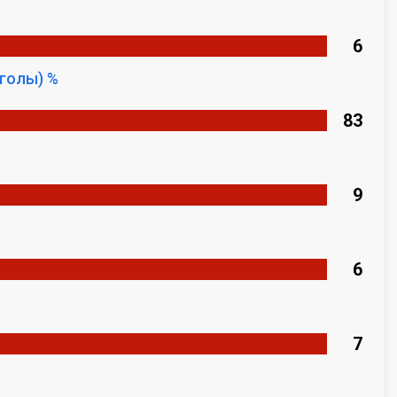
6
голы) %
83
9
6
7