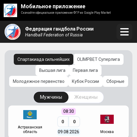
Мобильное приложение
Скачайте официальное приложение ФГР из Google Play Market
Федерация гандбола России
Handball Federation of Russia
Спартакиада сильнейших
OLIMPBET Суперлига
Высшая лига
Первая лига
Молодежное первенство
Кубок России
Сборные
Мужчины
Женщины
08:30
0
0
Астраханская
С
09.08.2026
область
Москва