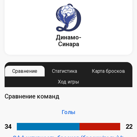
Динамо-
Синара
Сравнение
Статистика
Карта бросков
Ход игры
Сравнение команд
Голы
34
22