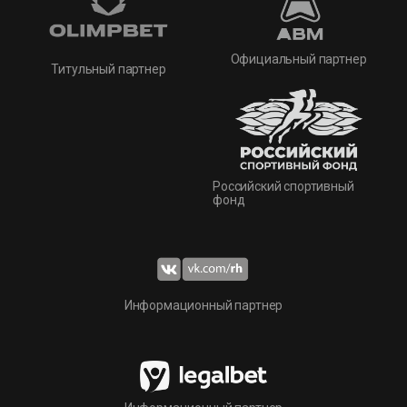
Официальный партнер
Титульный партнер
Российский спортивный
фонд
Информационный партнер