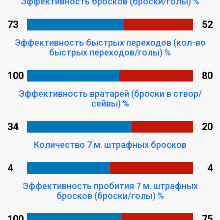
Эффективность бросков (броски/голы) %
73
52
Эффективность быстрых переходов (кол-во
быстрых переходов/голы) %
100
80
Эффективность вратарей (броски в створ/
сейвы) %
34
20
Количество 7 м. штрафных бросков
4
4
Эффективность пробития 7 м. штрафных
бросков (броски/голы) %
100
75