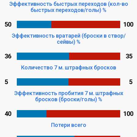
Эффективность быстрых переходов (кол-во
быстрых переходов/голы) %
50
100
Эффективность вратарей (броски в створ/
сейвы) %
36
35
Количество 7 м. штрафных бросков
5
5
Эффективность пробития 7 м. штрафных
бросков (броски/голы) %
40
100
Потери всего