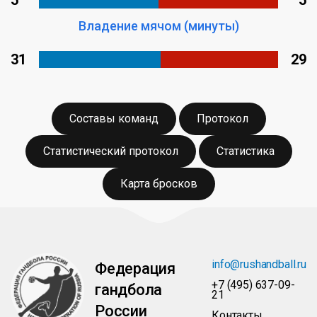
Владение мячом (минуты)
31
29
Составы команд
Протокол
Статистический протокол
Статистика
Карта бросков
info@rushandball.ru
Федерация
+7 (495) 637-09-
гандбола
21
России
Контакты