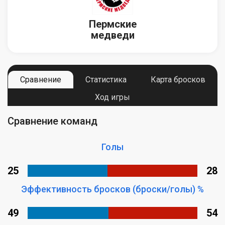
Пермские
медведи
Сравнение
Статистика
Карта бросков
Ход игры
Сравнение команд
Голы
25
28
Эффективность бросков (броски/голы) %
49
54