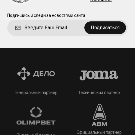
Подпишись и следи за новостями сайта
Подписаться
Технический партнер
Генеральный партнер
Официальный партнер