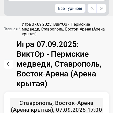
Все Турниры
Игра 07.09.2025: ВиктОр - Пермские
медведи, Ставрополь, Восток-Арена (Арена
Главная
крытая)
Игра 07.09.2025:
ВиктОр - Пермские
медведи, Ставрополь,
Восток-Арена (Арена
крытая)
Ставрополь, Восток-Арена
(Арена крытая), 07.09.2025 17:00