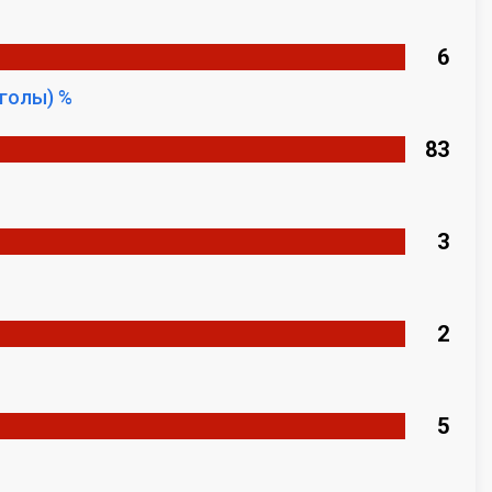
6
голы) %
83
3
2
5