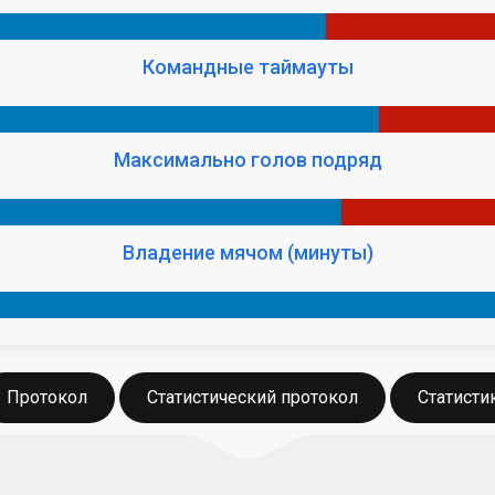
Командные таймауты
Максимально голов подряд
Владение мячом (минуты)
Протокол
Статистический протокол
Статисти