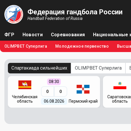
Федерация гандбола России
Handball Federation of Russia
ФГР
Новости
Соревнования
Национальные 
OLIMPBET Суперлига
Молодежное первенство
Высша
Спартакиада сильнейших
OLIMPBET Суперлига
08:30
0
0
Челябинская
Саратовска
область
06.08.2026
Пермский край
область