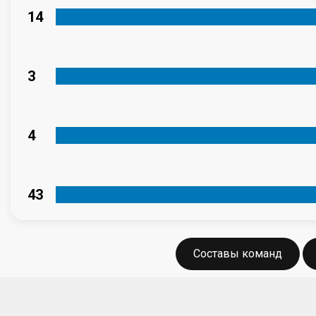
14
3
4
43
Составы команд