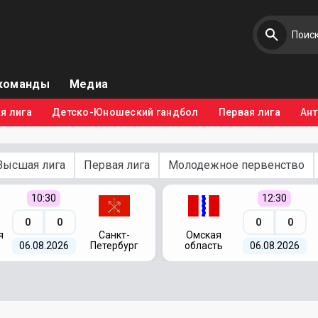
команды
Медиа
я лига
Детско-Юношеский гандбол
Первая лига
Ан
Высшая лига
Первая лига
Молодежное первенство
10:30
12:30
0
0
0
0
я
Санкт-
Омская
06.08.2026
Петербург
область
06.08.2026