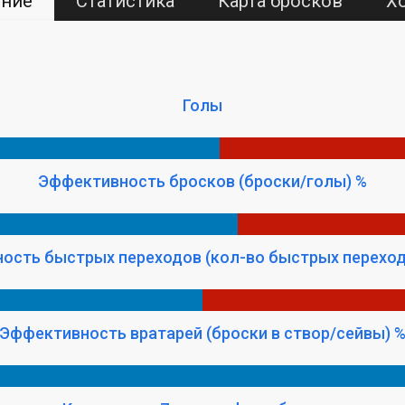
ение
Статистика
Карта бросков
Х
Голы
Эффективность бросков (броски/голы) %
ость быстрых переходов (кол-во быстрых переход
Эффективность вратарей (броски в створ/сейвы) 