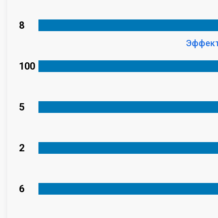
8
Эффект
100
5
2
6