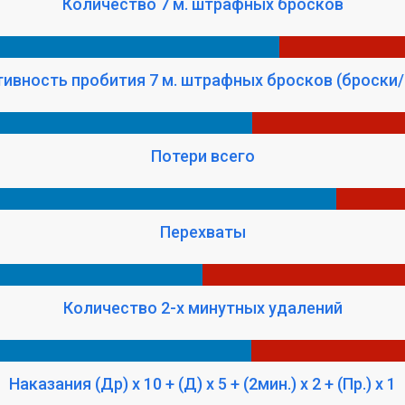
Количество 7 м. штрафных бросков
ивность пробития 7 м. штрафных бросков (броски/
Потери всего
Перехваты
Количество 2-х минутных удалений
Наказания (Др) x 10 + (Д) x 5 + (2мин.) x 2 + (Пр.) x 1