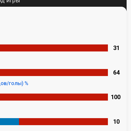
од игры
31
64
ов/голы) %
100
%
10