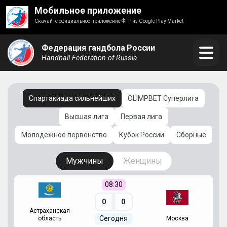
Мобильное приложение
Скачайте официальное приложение ФГР из Google Play Market
Федерация гандбола России
Handball Federation of Russia
Спартакиада сильнейших
OLIMPBET Суперлига
Высшая лига
Первая лига
Молодежное первенство
Кубок России
Сборные
Мужчины
Женщины
08:30
0
0
Астраханская
С
Сегодня
область
Москва