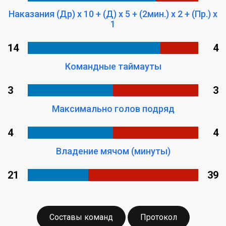
Наказания (Др) x 10 + (Д) x 5 + (2мин.) x 2 + (Пр.) x
1
14
4
Командные таймауты
3
3
Максимально голов подряд
4
4
Владение мячом (минуты)
21
39
Составы команд
Протокол