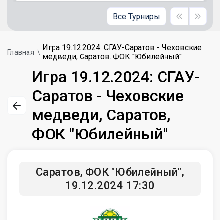
Все Турниры
Игра 19.12.2024: СГАУ-Саратов - Чеховские
Главная
медведи, Саратов, ФОК "Юбилейный"
Игра 19.12.2024: СГАУ-
Саратов - Чеховские
медведи, Саратов,
ФОК "Юбилейный"
Саратов, ФОК "Юбилейный",
19.12.2024 17:30