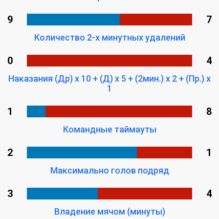
9
7
Количество 2-х минутных удалений
0
4
Наказания (Др) x 10 + (Д) x 5 + (2мин.) x 2 + (Пр.) x
1
1
8
Командные таймауты
2
1
Максимально голов подряд
3
4
Владение мячом (минуты)