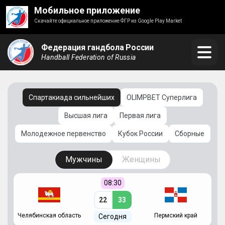
Мобильное приложение
Скачайте официальное приложение ФГР из Google Play Market
Федерация гандбола России
Handball Federation of Russia
Спартакиада сильнейших
OLIMPBET Суперлига
Высшая лига
Первая лига
Молодежное первенство
Кубок России
Сборные
Мужчины
Женщины
08:30
22
33
Челябинская область
Пермский край
С
Сегодня