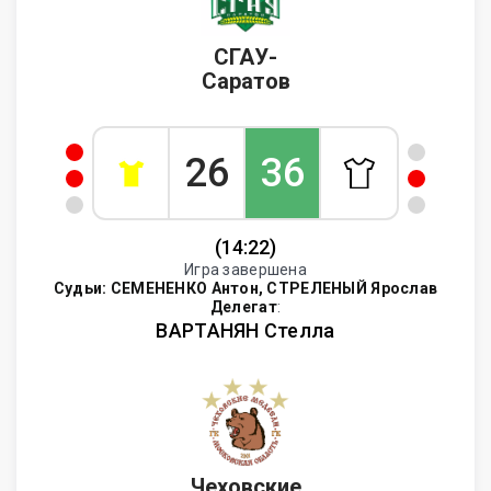
СГАУ-
Саратов
26
36
(14:22)
Игра завершена
Судьи:
СЕМЕНЕНКО Антон, СТРЕЛЕНЫЙ Ярослав
Делегат
:
ВАРТАНЯН Стелла
Чеховские