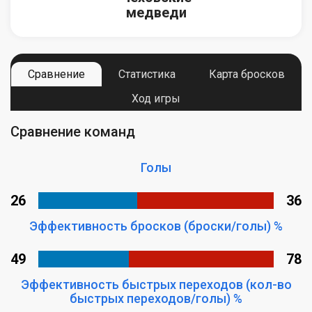
медведи
Сравнение
Статистика
Карта бросков
Ход игры
Сравнение команд
Голы
26
36
Эффективность бросков (броски/голы) %
49
78
Эффективность быстрых переходов (кол-во
быстрых переходов/голы) %