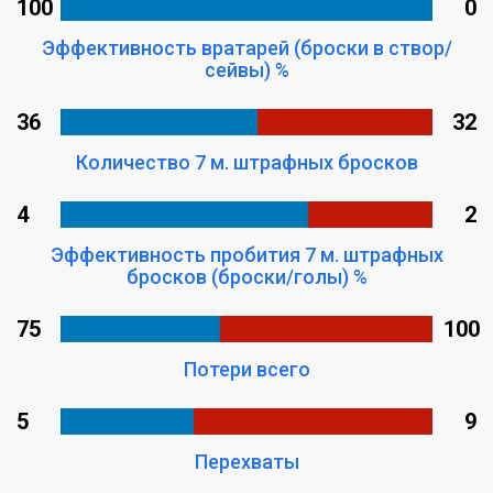
100
0
Эффективность вратарей (броски в створ/
сейвы) %
36
32
Количество 7 м. штрафных бросков
4
2
Эффективность пробития 7 м. штрафных
бросков (броски/голы) %
75
100
Потери всего
5
9
Перехваты