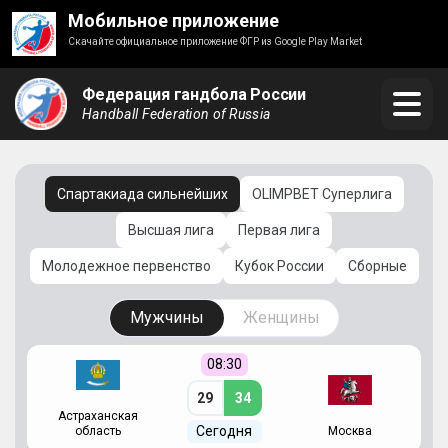
Мобильное приложение
Скачайте официальное приложение ФГР из Google Play Market
Федерация гандбола России
Handball Federation of Russia
Спартакиада сильнейших
OLIMPBET Суперлига
Высшая лига
Первая лига
Молодежное первенство
Кубок России
Сборные
Мужчины
Женщины
08:30
29
34
Астраханская
С
Сегодня
область
Москва