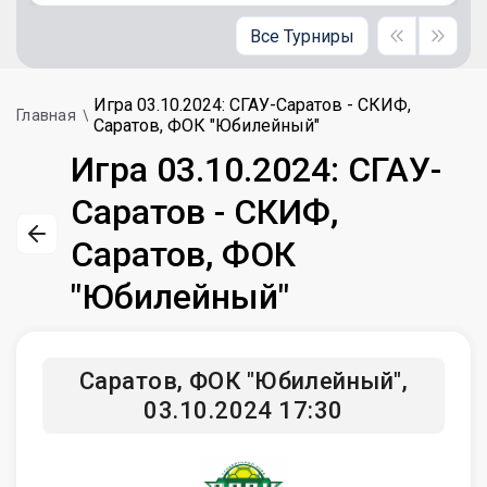
Все Турниры
Игра 03.10.2024: СГАУ-Саратов - СКИФ,
Главная
Саратов, ФОК "Юбилейный"
Игра 03.10.2024: СГАУ-
Саратов - СКИФ,
Саратов, ФОК
"Юбилейный"
Саратов, ФОК "Юбилейный",
03.10.2024 17:30