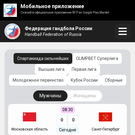
Мобильное приложение
Скачайте официальное приложение ФГР из Google Play Market
Федерация гандбола России
Handball Federation of Russia
Спартакиада сильнейших
OLIMPBET Суперлига
Высшая лига
Первая лига
Молодежное первенство
Кубок России
Сборные
Мужчины
Женщины
08:30
0
0
Московская область
Санкт-Петербург
Сегодня
ть