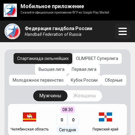
Мобильное приложение
Скачайте официальное приложение ФГР из Google Play Market
Федерация гандбола России
Handball Federation of Russia
Спартакиада сильнейших
OLIMPBET Суперлига
Высшая лига
Первая лига
Молодежное первенство
Кубок России
Сборные
Мужчины
Женщины
08:30
0
0
Челябинская область
Пермский край
С
Сегодня