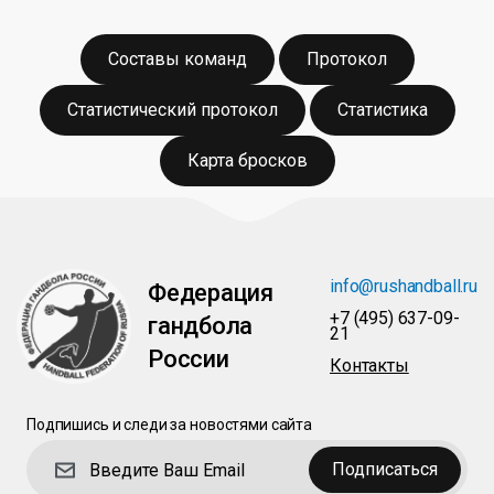
Составы команд
Протокол
Статистический протокол
Статистика
Карта бросков
info@rushandball.ru
Федерация
+7 (495) 637-09-
гандбола
21
России
Контакты
Подпишись и следи за новостями сайта
Подписаться