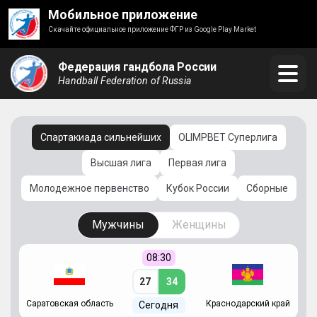
Мобильное приложение
Скачайте официальное приложение ФГР из Google Play Market
Федерация гандбола России
Handball Federation of Russia
Спартакиада сильнейших
OLIMPBET Суперлига
Высшая лига
Первая лига
Молодежное первенство
Кубок России
Сборные
Мужчины
Женщины
08:30
27
34
Саратовская область
Краснодарский край
Ч
Сегодня
ай