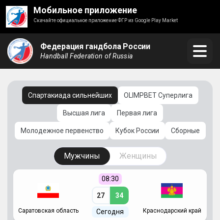
Мобильное приложение
Скачайте официальное приложение ФГР из Google Play Market
Федерация гандбола России
Handball Federation of Russia
Спартакиада сильнейших
OLIMPBET Суперлига
Высшая лига
Первая лига
Молодежное первенство
Кубок России
Сборные
Мужчины
Женщины
08:30
27
34
Саратовская область
Краснодарский край
Ч
Сегодня
ай