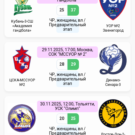
25
37
ЧР, женщины, вл /
Кубань-3-СШ
Предварительный
«Академия
УОР №2
этап
гандбола»
Звенигород
29.11.2025, 17:00, Москва,
СОК "МССУОР № 2"
28
29
ЧР, женщины, вл /
Предварительный
ЦСКА-МССУОР
Динамо-
этап
№2
Синара-3
30.11.2025, 12:00, Тольятти,
УСК "Олимп"
20
25
ЧР, женщины, вл /
Предварительный
Ростов-Дон-2-