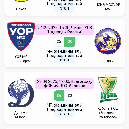
Предварительный
ЦСКА-МССУОР
этап
Сокол
№2
27.09.2025, 16:00, Чехов, УСЗ
"Надежды России"
25
30
ЧР, женщины, вл /
Предварительный
УОР №2
этап
Звенигород
Лада-2
28.09.2025, 12:00, Волгоград,
ФОК им. Л.О. Акапяна
36
32
ЧР, женщины, вл /
Кубань-3-СШ
Предварительный
Динамо-
«Академия
этап
Синара-3
гандбола»