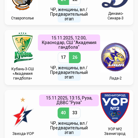
ЧР, женщины, вл /
Динамо-
Предварительный
Ставрополье
Синара-3
этап
15.11.2025, 12:00,
Краснодар, СШ "Академия
гандбола"
17
26
ЧР, женщины, вл /
Кубань-3-СШ
Предварительный
«Академия
этап
гандбола»
Лада-2
15.11.2025, 13:15, Руза,
ДВВС "Руза"
40
33
ЧР, женщины, вл /
Предварительный
УОР №2
этап
Звезда-УОР
Звенигород