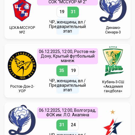
СОК "МССУОР № 2"
19
31
ЧР, женщины, вл /
Предварительный
ЦСКА-МССУОР
Динамо-
этап
№2
Синара-3
06.12.2025, 12:00, Ростов-на-
Дону, Крытый футбольный
манеж
35
19
ЧР, женщины, вл /
Кубань-3-СШ
Предварительный
Ростов-Дон-2-
«Академия
этап
УОР
гандбола»
06.12.2025, 12:00, Волгоград,
ФОК им. Л.О. Акапяна
31
24
ЧР, женщины, вл /