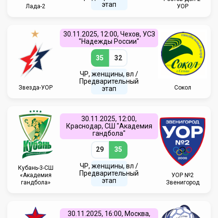
этап
Лада-2
УОР
30.11.2025, 12:00, Чехов, УСЗ
"Надежды России"
35
32
ЧР, женщины, вл /
Предварительный
Звезда-УОР
Сокол
этап
30.11.2025, 12:00,
Краснодар, СШ "Академия
гандбола"
29
35
ЧР, женщины, вл /
Кубань-3-СШ
Предварительный
«Академия
УОР №2
этап
гандбола»
Звенигород
30.11.2025, 16:00, Москва,