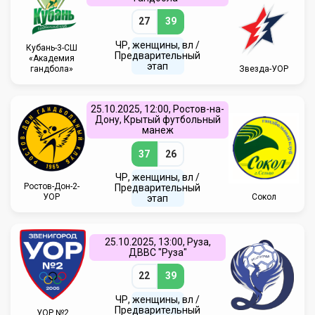
27
39
ЧР, женщины, вл /
Кубань-3-СШ
Предварительный
«Академия
этап
гандбола»
Звезда-УОР
25.10.2025, 12:00, Ростов-на-
Дону, Крытый футбольный
манеж
37
26
ЧР, женщины, вл /
Ростов-Дон-2-
Предварительный
УОР
Сокол
этап
25.10.2025, 13:00, Руза,
ДВВС "Руза"
22
39
ЧР, женщины, вл /
Предварительный
УОР №2