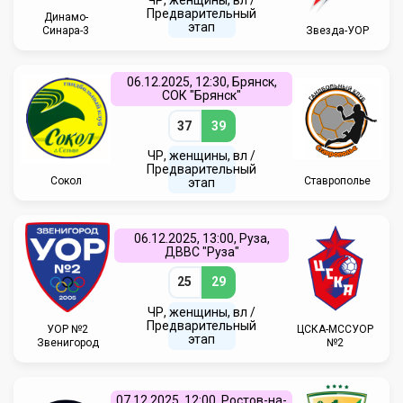
Предварительный
Динамо-
этап
Синара-3
Звезда-УОР
06.12.2025, 12:30, Брянск,
СОК "Брянск"
37
39
ЧР, женщины, вл /
Предварительный
Сокол
Ставрополье
этап
06.12.2025, 13:00, Руза,
ДВВС "Руза"
25
29
ЧР, женщины, вл /
Предварительный
УОР №2
ЦСКА-МССУОР
этап
Звенигород
№2
07.12.2025, 12:00, Ростов-на-