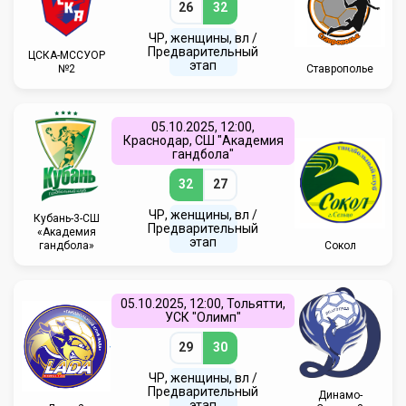
26
32
ЧР, женщины, вл /
Предварительный
ЦСКА-МССУОР
этап
№2
Ставрополье
05.10.2025, 12:00,
Краснодар, СШ "Академия
гандбола"
32
27
ЧР, женщины, вл /
Кубань-3-СШ
Предварительный
«Академия
этап
гандбола»
Сокол
05.10.2025, 12:00, Тольятти,
УСК "Олимп"
29
30
ЧР, женщины, вл /
Предварительный
Динамо-
этап