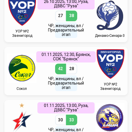
26.10.2025, 13:00, Руза,
ДВВС "Руза"
27
38
ЧР, женщины, вл /
Предварительный
УОР №2
этап
Звенигород
Динамо-Синара-3
01.11.2025, 12:30, Брянск,
СОК "Брянск"
42
28
ЧР, женщины, вл /
Предварительный
УОР №2
этап
Сокол
Звенигород
01.11.2025, 13:00, Руза,
ДВВС "Руза"
30
33
ЧР, женщины, вл /