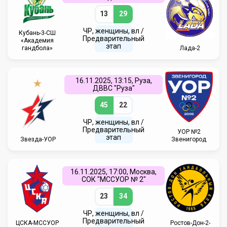
13
29
ЧР, женщины, вл /
Кубань-3-СШ
Предварительный
«Академия
этап
гандбола»
Лада-2
16.11.2025, 13:15, Руза,
ДВВС "Руза"
45
22
ЧР, женщины, вл /
Предварительный
УОР №2
этап
Звезда-УОР
Звенигород
16.11.2025, 17:00, Москва,
СОК "МССУОР № 2"
23
34
ЧР, женщины, вл /
Предварительный
ЦСКА-МССУОР
Ростов-Дон-2-