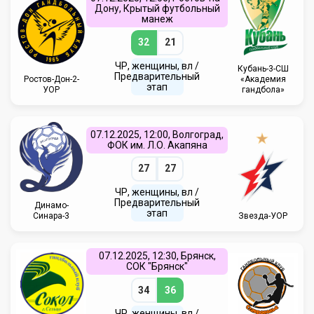
Дону, Крытый футбольный
манеж
32
21
ЧР, женщины, вл /
Кубань-3-СШ
Предварительный
Ростов-Дон-2-
«Академия
этап
УОР
гандбола»
07.12.2025, 12:00, Волгоград,
ФОК им. Л.О. Акапяна
27
27
ЧР, женщины, вл /
Предварительный
Динамо-
этап
Синара-3
Звезда-УОР
07.12.2025, 12:30, Брянск,
СОК "Брянск"
34
36
ЧР, женщины, вл /