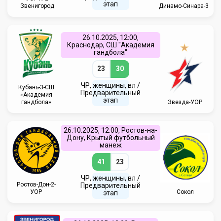
этап
Звенигород
Динамо-Синара-3
26.10.2025, 12:00,
Краснодар, СШ "Академия
гандбола"
23
30
ЧР, женщины, вл /
Кубань-3-СШ
Предварительный
«Академия
этап
гандбола»
Звезда-УОР
26.10.2025, 12:00, Ростов-на-
Дону, Крытый футбольный
манеж
41
23
ЧР, женщины, вл /
Ростов-Дон-2-
Предварительный
УОР
Сокол
этап