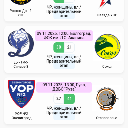
ЧР, женщины, вл /
Ростов-Дон-2-
Предварительный
УОР
Звезда-УОР
этап
09.11.2025, 12:00, Волгоград,
ФОК им. Л.О. Акапяна
38
21
ЧР, женщины, вл /
Предварительный
Динамо-
этап
Синара-3
Сокол
09.11.2025, 13:00, Руза,
ДВВС "Руза"
27
41
ЧР, женщины, вл /
Предварительный
УОР №2
этап
Звенигород
Ставрополье