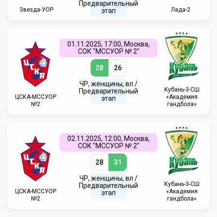
Предварительный
Звезда-УОР
Лада-2
этап
01.11.2025, 17:00, Москва,
СОК "МССУОР № 2"
28
26
ЧР, женщины, вл /
Кубань-3-СШ
Предварительный
ЦСКА-МССУОР
«Академия
этап
№2
гандбола»
02.11.2025, 12:00, Москва,
СОК "МССУОР № 2"
28
31
ЧР, женщины, вл /
Кубань-3-СШ
Предварительный
ЦСКА-МССУОР
«Академия
этап
№2
гандбола»