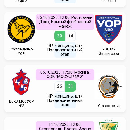
Лада-2
Синара-3
05.10.2025, 12:00, Ростов-на-
Дону, Крытый футбольный
манеж
39
14
ЧР, женщины, вл /
Ростов-Дон-2-
УОР №2
Предварительный
УОР
Звенигород
этап
05.10.2025, 17:00, Москва,
СОК "МССУОР № 2"
26
31
ЧР, женщины, вл /
Предварительный
ЦСКА-МССУОР
этап
№2
Ставрополье
11.10.2025, 12:00,
Ставрополь, Восток-Арена