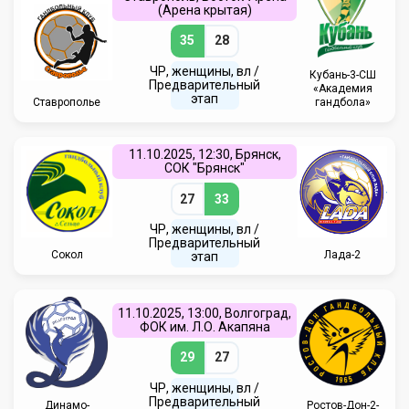
(Арена крытая)
35
28
ЧР, женщины, вл /
Кубань-3-СШ
Предварительный
«Академия
этап
Ставрополье
гандбола»
11.10.2025, 12:30, Брянск,
СОК "Брянск"
27
33
ЧР, женщины, вл /
Предварительный
Сокол
Лада-2
этап
11.10.2025, 13:00, Волгоград,
ФОК им. Л.О. Акапяна
29
27
ЧР, женщины, вл /
Предварительный
Динамо-
Ростов-Дон-2-