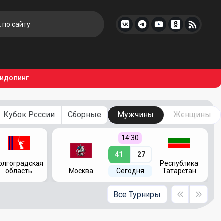
тидопинг
Кубок России
Сборные
Мужчины
Женщины
14:30
41
27
олгоградская
Республика
область
Москва
Сегодня
Татарстан
Все Турниры