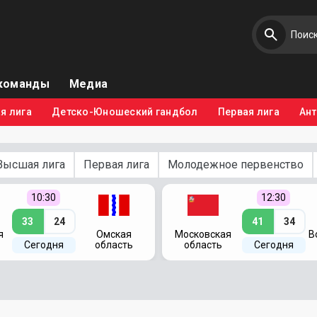
команды
Медиа
я лига
Детско-Юношеский гандбол
Первая лига
Ан
Высшая лига
Первая лига
Молодежное первенство
10:30
12:30
33
24
41
34
я
Омская
Московская
В
Сегодня
область
область
Сегодня