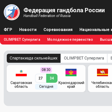
Федерация гандбола России
Handball Federation of Russia
ФГР
Новости
Соревнования
Национальные 
OLIMPBET Суперлига
Молодежное первенство
Высша
Спартакиада сильнейших
OLIMPBET Суперлига
08:30
27
34
кий
Саратовская
Краснодарский
Челябинска
область
Сегодня
край
область