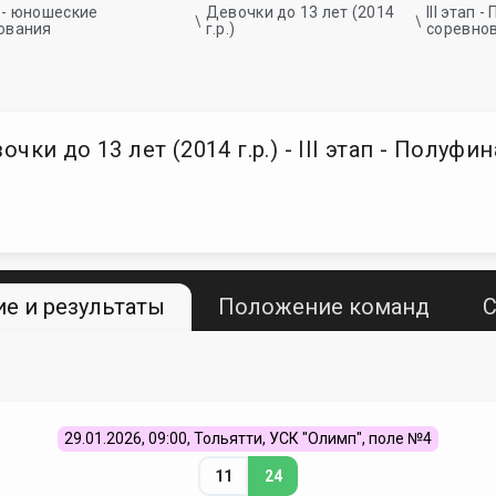
 - юношеские
Девочки до 13 лет (2014
III этап
ования
г.р.)
соревно
ки до 13 лет (2014 г.р.) - III этап - Полуф
е и результаты
Положение команд
С
29.01.2026, 09:00, Тольятти, УСК "Олимп", поле №4
11
24