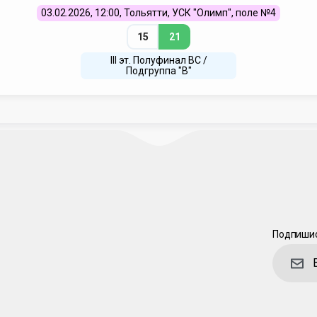
03.02.2026, 12:00, Тольятти, УСК "Олимп", поле №4
15
21
III эт. Полуфинал ВC /
Подгруппа "В"
Подпишис