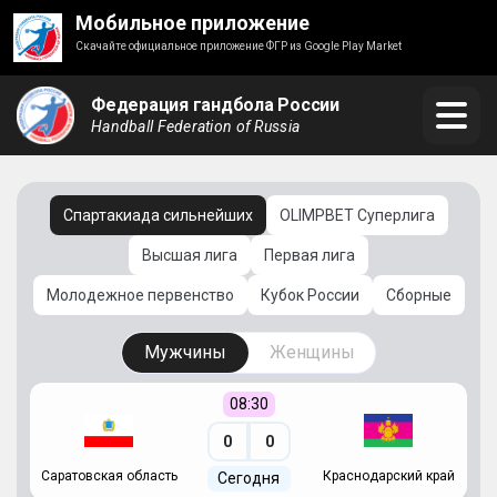
Мобильное приложение
Скачайте официальное приложение ФГР из Google Play Market
Федерация гандбола России
Handball Federation of Russia
Спартакиада сильнейших
OLIMPBET Суперлига
Высшая лига
Первая лига
Молодежное первенство
Кубок России
Сборные
Мужчины
Женщины
08:30
0
0
Саратовская область
Краснодарский край
Ч
Сегодня
ай