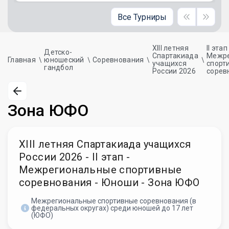
Все Турниры
XIII летняя
II этап
Детско-
Спартакиада
Межре
Главная
юношеский
Соревнования
учащихся
спорт
гандбол
России 2026
сорев
Зона ЮФО
XIII летняя Спартакиада учащихся
России 2026 - II этап -
Межрегиональные спортивные
соревнования - Юноши - Зона ЮФО
Межрегиональные спортивные соревнования (в
федеральных округах) среди юношей до 17 лет
(ЮФО)