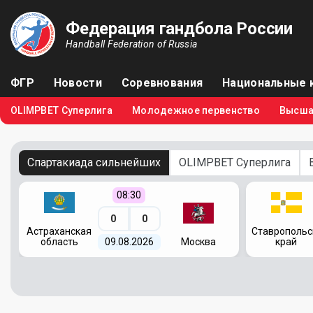
Федерация гандбола России
Handball Federation of Russia
ФГР
Новости
Соревнования
Национальные 
OLIMPBET Суперлига
Молодежное первенство
Высша
Спартакиада сильнейших
OLIMPBET Суперлига
08:30
0
0
я
Астраханская
Ставропольс
область
09.08.2026
Москва
край