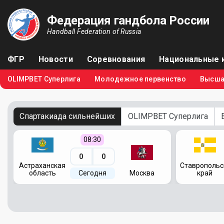
Федерация гандбола России
Handball Federation of Russia
ФГР
Новости
Соревнования
Национальные 
OLIMPBET Суперлига
Молодежное первенство
Высша
Спартакиада сильнейших
OLIMPBET Суперлига
08:30
0
0
я
Астраханская
Ставропольс
область
Сегодня
Москва
край