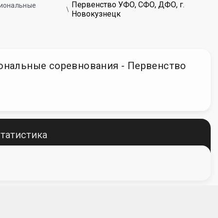
Первенство УФО, СФО, ДФО, г.
егиональные
Новокузнецк
егиональные соревнования - Первенство
татистика