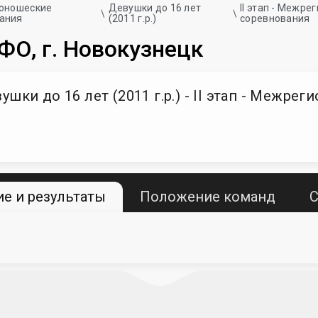
 юношеские
Девушки до 16 лет
II этап - Межр
ания
(2011 г.р.)
соревнования
ФО, г. Новокузнецк
шки до 16 лет (2011 г.р.) - II этап - Межр
е и результаты
Положение команд
С