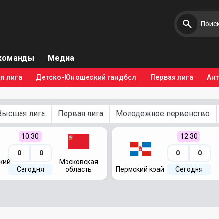
команды
Медиа
я лига
Детско-Юношеский гандбол
Первая лига
Ан
Высшая лига
Первая лига
Молодежное первенство
10:30
12:30
0
0
0
0
кий
Московская
Сегодня
область
Пермский край
Сегодня