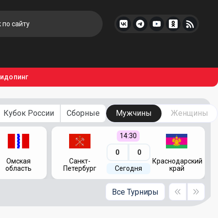
тидопинг
Кубок России
Сборные
Мужчины
Женщины
14:30
0
0
Омская
Санкт-
Краснодарский
область
Петербург
Сегодня
край
Все Турниры