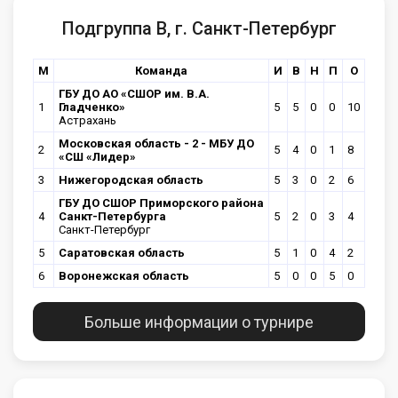
Подгруппа В, г. Санкт-Петербург
М
Команда
И
В
Н
П
О
ГБУ ДО АО «СШОР им. В.А.
1
Гладченко»
5
5
0
0
10
Астрахань
Московская область - 2 - МБУ ДО
2
5
4
0
1
8
«СШ «Лидер»
3
Нижегородская область
5
3
0
2
6
ГБУ ДО СШОР Приморского района
4
Санкт-Петербурга
5
2
0
3
4
Санкт-Петербург
5
Саратовская область
5
1
0
4
2
6
Воронежская область
5
0
0
5
0
Больше информации о турнире