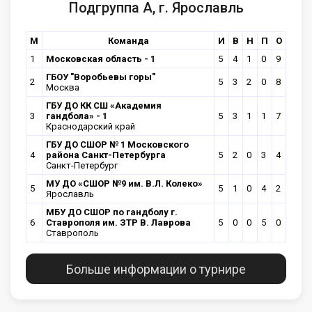
Подгруппа А, г. Ярославль
М
Команда
И
В
Н
П
О
1
Московская область - 1
5
4
1
0
9
ГБОУ "Воробьевы горы"
2
5
3
2
0
8
Москва
ГБУ ДО КК СШ «Академия
3
гандбола» - 1
5
3
1
1
7
Краснодарский край
ГБУ ДО СШОР № 1 Московского
4
района Санкт-Петербурга
5
2
0
3
4
Санкт-Петербург
МУ ДО «СШОР №9 им. В.Л. Колеко»
5
5
1
0
4
2
Ярославль
МБУ ДО СШОР по гандболу г.
6
Ставрополя им. ЗТР В. Лаврова
5
0
0
5
0
Ставрополь
Больше информации о турнире