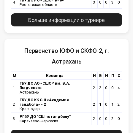
ГБУ ДО РО «СШОР № 8»
4
3
0
0
3
0
Ростовская область
Больше информации о турнире
Первенство ЮФО и СКФО-2, г.
Астрахань
М
Команда
И
В
Н
П
О
ГБУ ДО АО «СШОР им. В.А.
1
Гладченко»
2
2
0
0
4
Астрахань
ГБУ ДО КК СШ «Академия
2
гандбола» - 2
2
1
0
1
2
Краснодар
РГБУ ДО "СШ по гандболу"
3
2
0
0
2
0
Карачаево-Черкесия