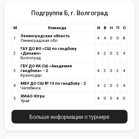
Подгруппа Б, г. Волгоград
М
Команда
И
В
Н
П
О
Ленинградская область
1
4
4
0
0
8
Ленинградская обл.
ГАУ ДО ВО «СШ по гандболу
2
«Динамо»
4
2
0
2
4
Волгоград
ГБУ ДО КК СШ «Академия
3
гандбола» - 2
4
2
0
2
4
Краснодар
МБУ ДО СШ № 13 по гандболу - 2
4
4
2
0
2
4
Челябинск
ХМАО-Югра
5
4
0
0
4
0
Урай
Больше информации о турнире