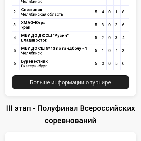
Челябинск
Снежинск
2
5
4
0
1
8
Челябинская область
ХМАО-Югра
3
5
3
0
2
6
Урай
МБУ ДО ДЮСШ "Русич"
4
5
2
0
3
4
Владивосток
МБУ ДО СШ № 13 по гандболу - 1
5
5
1
0
4
2
Челябинск
Буревестник
6
5
0
0
5
0
Екатеринбург
Больше информации о турнире
III этап - Полуфинал Всероссийских
соревнований