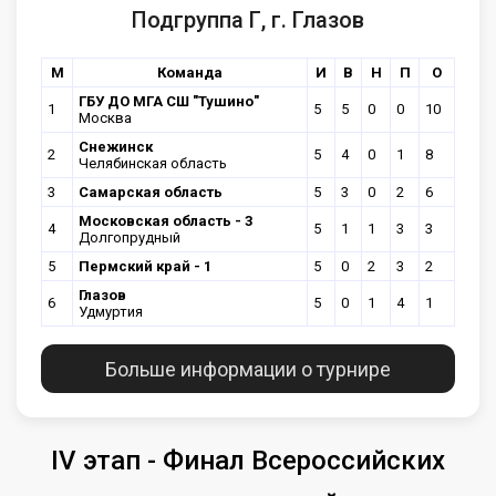
Подгруппа Г, г. Глазов
М
Команда
И
В
Н
П
О
ГБУ ДО МГА СШ "Тушино"
1
5
5
0
0
10
Москва
Снежинск
2
5
4
0
1
8
Челябинская область
3
Самарская область
5
3
0
2
6
Московская область - 3
4
5
1
1
3
3
Долгопрудный
5
Пермский край - 1
5
0
2
3
2
Глазов
6
5
0
1
4
1
Удмуртия
Больше информации о турнире
IV этап - Финал Всероссийских