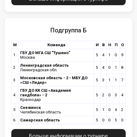
Подгруппа Б
М
Команда
И
В
Н
П
О
ГБУ ДО МГА СШ "Тушино"
1
5
4
1
0
9
Москва
Ленинградская область
2
5
4
0
1
8
Ленинградская обл.
Московская область - 2 - МБУ ДО
3
5
3
1
1
7
«СШ «Лидер»
ГБУ ДО КК СШ «Академия
4
гандбола» - 2
5
2
0
3
4
Краснодар
Снежинск
5
5
1
0
4
2
Челябинская область
6
Самарская область
5
0
0
5
0
Больше информации о турнире