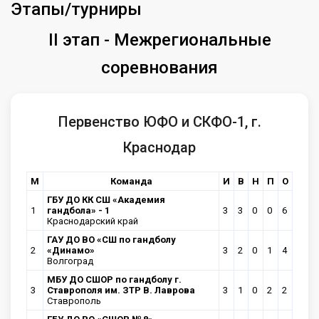
Этапы/турниры
II этап - Межрегиональные
соревнования
Первенство ЮФО и СКФО-1, г.
Краснодар
М
Команда
И
В
Н
П
О
ГБУ ДО КК СШ «Академия
1
гандбола» - 1
3
3
0
0
6
Краснодарский край
ГАУ ДО ВО «СШ по гандболу
2
«Динамо»
3
2
0
1
4
Волгоград
МБУ ДО СШОР по гандболу г.
3
Ставрополя им. ЗТР В. Лаврова
3
1
0
2
2
Ставрополь