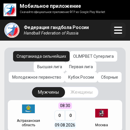
Мобильное приложение
Скачайте официальное приложение ФГР из Google Play Market
Федерация гандбола России
Handball Federation of Russia
Спартакиада сильнейших
OLIMPBET Суперлига
Высшая лига
Первая лига
Молодежное первенство
Кубок России
Сборные
Мужчины
Женщины
08:30
0
0
Астраханская
С
09.08.2026
область
Москва