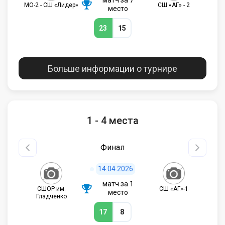
матч за 7
МО-2 - СШ «Лидер»
СШ «АГ» - 2
место
23
15
Больше информации о турнире
1 - 4 места
Финал
14.04.2026
матч за 1
СШОР им.
СШ «АГ»-1
место
Гладченко
17
8