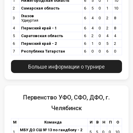
1
Нижегородская область
6
5
0
1
10
2
Самарская область
6
5
0
1
10
Глазов
3
6
4
0
2
8
Удмуртия
4
Пермский край - 1
6
4
0
2
8
5
Саратовская область
6
2
0
4
4
6
Пермский край - 2
6
1
0
5
2
7
Республика Татарстан
6
0
0
6
0
Больше информации о турнире
Первенство УФО, СФО, ДФО, г.
Челябинск
М
Команда
И
В
Н
П
О
МБУ ДО СШ № 13 по гандболу - 2
1
5
5
0
0
10