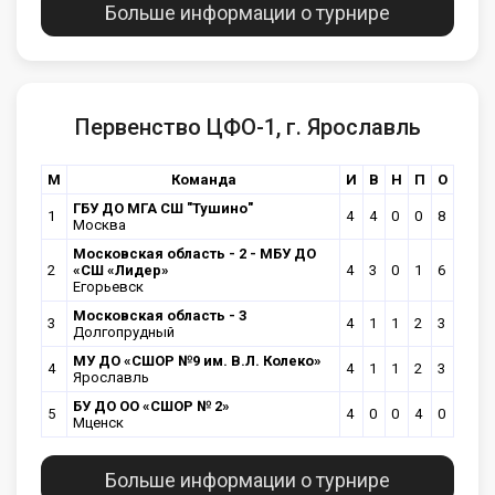
Больше информации о турнире
Первенство ЦФО-1, г. Ярославль
М
Команда
И
В
Н
П
О
ГБУ ДО МГА СШ "Тушино"
1
4
4
0
0
8
Москва
Московская область - 2 - МБУ ДО
2
«СШ «Лидер»
4
3
0
1
6
Егорьевск
Московская область - 3
3
4
1
1
2
3
Долгопрудный
МУ ДО «СШОР №9 им. В.Л. Колеко»
4
4
1
1
2
3
Ярославль
БУ ДО ОО «СШОР № 2»
5
4
0
0
4
0
Мценск
Больше информации о турнире