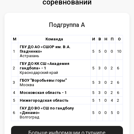
соревнований
Подгруппа А
М
Команда
И
В
Н
П
О
ГБУ ДО АО «СШОР им. В.А.
1
Гладченко»
5
5
0
0
10
Астрахань
ГБУ ДО КК СШ «Академия
2
гандбола» - 1
5
3
0
2
6
Краснодарский край
ГБОУ "Воробьевы горы"
3
5
3
0
2
6
Москва
4
Московская область - 1
5
3
0
2
6
5
Нижегородская область
5
1
0
4
2
ГАУ ДО ВО «СШ по гандболу
6
«Динамо»
5
0
0
5
0
Волгоград
Больше информации о турнире