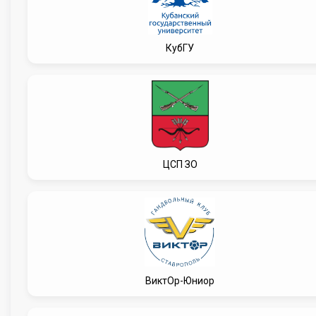
КубГУ
ЦСП ЗО
ВиктОр-Юниор