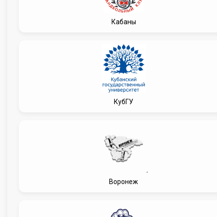
Кабаны
КубГУ
Воронеж