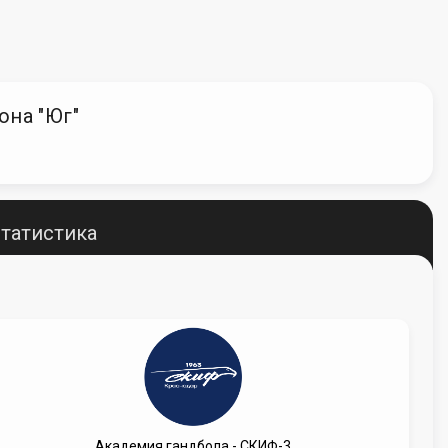
она "Юг"
татистика
Академия гандбола - СКИФ-3