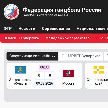
Федерация гандбола России
Handball Federation of Russia
ФГР
Новости
Соревнования
Национальные 
OLIMPBET Суперлига
Молодежное первенство
Высша
Спартакиада сильнейших
OLIMPBET Суперлига
08:30
0
0
я
Астраханская
Ставропольс
область
09.08.2026
Москва
край