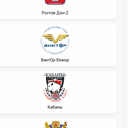
Ростов-Дон-2
ВиктОр-Юниор
Кабаны