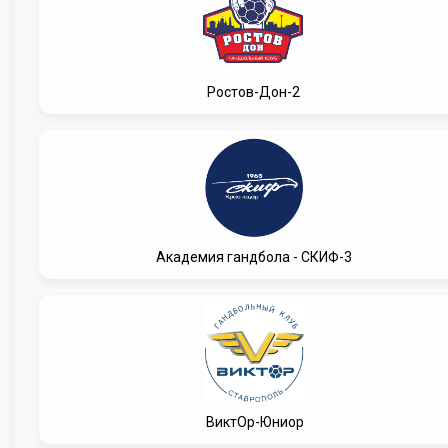
Ростов-Дон-2
Академия гандбола - СКИФ-3
ВиктОр-Юниор