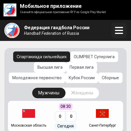
Мобильное приложение
Скачайте официальное приложение ФГР из Google Play Market
Федерация гандбола России
Handball Federation of Russia
Спартакиада сильнейших
OLIMPBET Суперлига
Высшая лига
Первая лига
Молодежное первенство
Кубок России
Сборные
Мужчины
Женщины
08:30
0
0
Московская область
Санкт-Петербург
Сегодня
ть