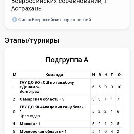
Всероссийских соревнований, г.
Астрахань
Финал Всероссийских соревнований
Этапы/турниры
Подгруппа А
М
Команда
И
В
Н
П
О
ГАУ ДО ВО «СШ по гандболу
1
«Динамо»
5
5
0
0
10
Волгоград
2
Самарская область - 3
5
3
1
1
7
ГБУ ДО КК «Академия гандбола» -
3
1
5
2
2
1
6
Краснодар
4
Москва - 1
5
2
1
2
5
5
Московская область - 1
5
1
0
4
2