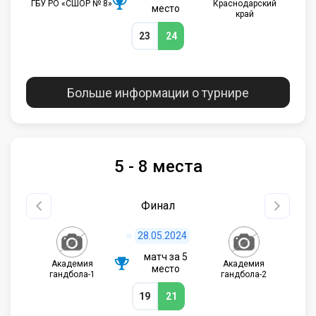
ГБУ РО «СШОР № 8»
Краснодарский
место
край
23
24
Больше информации о турнире
5 - 8 места
Финал
28.05.2024
матч за 5
Академия
Академия
место
гандбола-1
гандбола-2
19
21