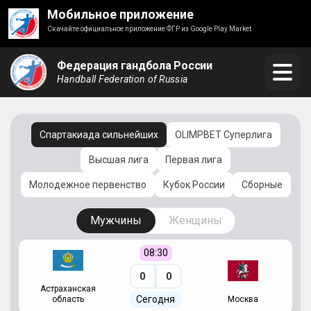
Мобильное приложение
Скачайте официальное приложение ФГР из Google Play Market
Федерация гандбола России
Handball Federation of Russia
Спартакиада сильнейших
OLIMPBET Суперлига
Высшая лига
Первая лига
Молодежное первенство
Кубок России
Сборные
Мужчины
Женщины
08:30
0
0
Астраханская
С
Сегодня
область
Москва