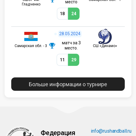
место
Гладченко
18
24
28.05.2024
матч за 3
Самарская обл. - 3
СШ «Динамо»
место.
11
29
Больше информации о турнире
info@rushandball.ru
Федерация