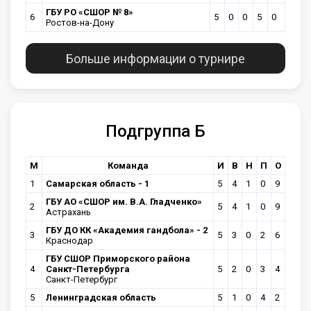
ГБУ РО «СШОР № 8»
6
5
0
0
5
0
Ростов-на-Дону
Больше информации о турнире
Подгруппа Б
М
Команда
И
В
Н
П
О
1
Самарская область - 1
5
4
1
0
9
ГБУ АО «СШОР им. В.А. Гладченко»
2
5
4
1
0
9
Астрахань
ГБУ ДО КК «Академия гандбола» - 2
3
5
3
0
2
6
Краснодар
ГБУ СШОР Приморского района
4
Санкт-Петербурга
5
2
0
3
4
Санкт-Петербург
5
Ленинградская область
5
1
0
4
2