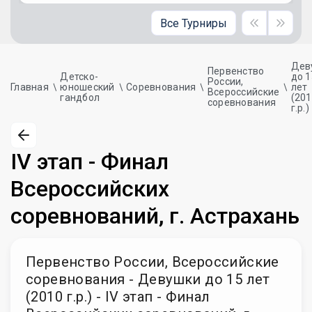
Все Турниры
Дев
Первенство
Детско-
до 1
России,
Главная
юношеский
Соревнования
лет
Всероссийские
гандбол
(20
соревнования
г.р.)
IV этап - Финал
Всероссийских
соревнований, г. Астрахань
Первенство России, Всероссийские
соревнования - Девушки до 15 лет
(2010 г.р.) - IV этап - Финал