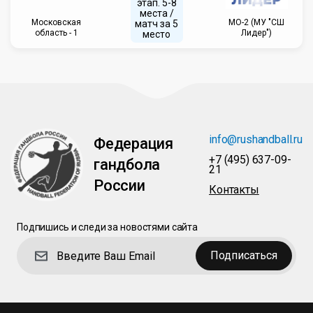
этап. 5-8
места /
Московская
МО-2 (МУ "СШ
матч за 5
область - 1
Лидер")
место
info@rushandball.ru
Федерация
+7 (495) 637-09-
гандбола
21
России
Контакты
Подпишись и следи за новостями сайта
Подписаться