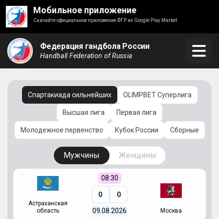
Мобильное приложение
Скачайте официальное приложение ФГР из Google Play Market
Федерация гандбола России
Handball Federation of Russia
Спартакиада сильнейших
OLIMPBET Суперлига
Высшая лига
Первая лига
Молодежное первенство
Кубок России
Сборные
Мужчины
Женщины
08:30
0
0
Астраханская
С
09.08.2026
область
Москва