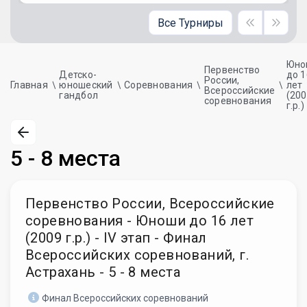
Все Турниры
Юно
Первенство
Детско-
до 1
России,
Главная
юношеский
Соревнования
лет
Всероссийские
гандбол
(20
соревнования
г.р.)
5 - 8 места
Первенство России, Всероссийские
соревнования - Юноши до 16 лет
(2009 г.р.) - IV этап - Финал
Всероссийских соревнований, г.
Астрахань - 5 - 8 места
Финал Всероссийских соревнований