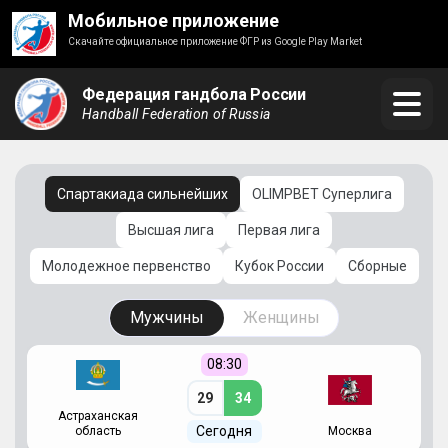
Мобильное приложение
Скачайте официальное приложение ФГР из Google Play Market
Федерация гандбола России
Handball Federation of Russia
Спартакиада сильнейших
OLIMPBET Суперлига
Высшая лига
Первая лига
Молодежное первенство
Кубок России
Сборные
Мужчины
Женщины
08:30
29
34
Астраханская
С
Сегодня
область
Москва