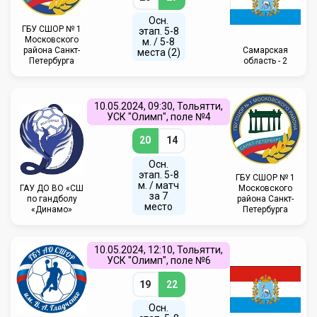
Осн.
ГБУ СШОР № 1
этап. 5-8
Московского
м. / 5-8
района Санкт-
Самарская
места (2)
Петербурга
область - 2
10.05.2024, 09:30, Тольятти,
УСК "Олимп", поле №4
20
14
Осн.
этап. 5-8
ГБУ СШОР № 1
м. / матч
ГАУ ДО ВО «СШ
Московского
за 7
по гандболу
района Санкт-
место
«Динамо»
Петербурга
10.05.2024, 12:10, Тольятти,
УСК "Олимп", поле №6
19
22
Осн.