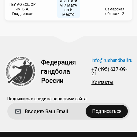
этап. 5-8
ГБУ АО «СШОР
м. / матч
им. В.А.
Самарская
за 5
Гладченко»
область - 2
место
info@rushandball.ru
Федерация
+7 (495) 637-09-
гандбола
21
России
Контакты
Подпишись и следи за новостями сайта
Подписаться