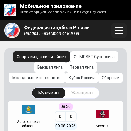
Мобильное приложение
Скачайте официальное приложение ФГР из Google Play Market
Федерация гандбола России
Handball Federation of Russia
Спартакиада сильнейших
OLIMPBET Суперлига
Высшая лига
Первая лига
Молодежное первенство
Кубок России
Сборные
Мужчины
Женщины
08:30
0
0
Астраханская
С
09.08.2026
область
Москва