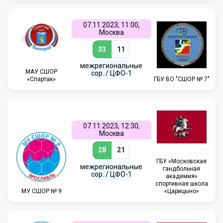
07.11.2023, 11:00,
Москва
33
11
межрегиональные
МАУ СШОР
сор. / ЦФО-1
«Спартак»
ГБУ ВО "СШОР № 7"
07.11.2023, 12:30,
Москва
28
21
ГБУ «Московская
межрегиональные
гандбольная
сор. / ЦФО-1
академия»
спортивная школа
МУ СШОР № 9
«Царицыно»