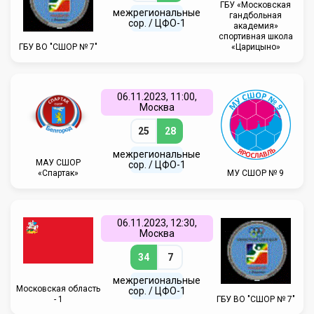
ГБУ «Московская
межрегиональные
гандбольная
сор. / ЦФО-1
академия»
спортивная школа
ГБУ ВО "СШОР № 7"
«Царицыно»
06.11.2023, 11:00,
Москва
25
28
межрегиональные
МАУ СШОР
сор. / ЦФО-1
«Спартак»
МУ СШОР № 9
06.11.2023, 12:30,
Москва
34
7
межрегиональные
Московская область
сор. / ЦФО-1
- 1
ГБУ ВО "СШОР № 7"