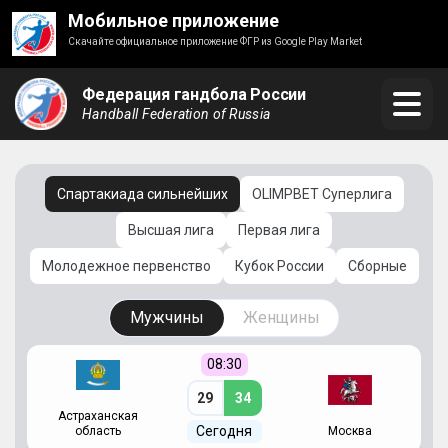
Мобильное приложение
Скачайте официальное приложение ФГР из Google Play Market
Федерация гандбола России
Handball Federation of Russia
Спартакиада сильнейших
OLIMPBET Суперлига
Высшая лига
Первая лига
Молодежное первенство
Кубок России
Сборные
Мужчины
Женщины
08:30
29
34
Астраханская
С
Сегодня
область
Москва