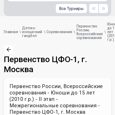
Все Турниры
Юно
Первенство
Детско-
до 1
России,
Главная
юношеский
Соревнования
лет
Всероссийские
гандбол
(20
соревнования
г.р.)
Первенство ЦФО-1, г.
Москва
Первенство России, Всероссийские
соревнования - Юноши до 15 лет
(2010 г.р.) - II этап -
Межрегиональные соревнования -
Первенство ЦФО-1, г. Москва