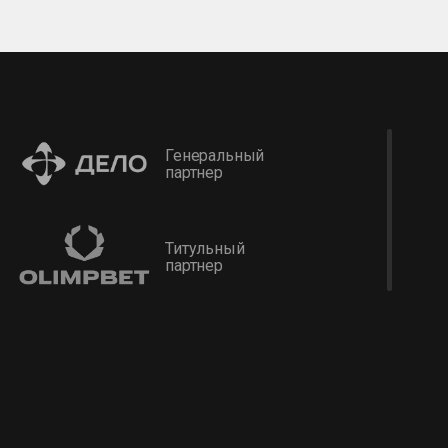
Генеральный
партнер
Титульный
партнер