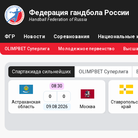
Федерация гандбола России
Handball Federation of Russia
ФГР
Новости
Соревнования
Национальные 
OLIMPBET Суперлига
Молодежное первенство
Высша
Спартакиада сильнейших
OLIMPBET Суперлига
08:30
0
0
я
Астраханская
Ставропольс
область
09.08.2026
Москва
край