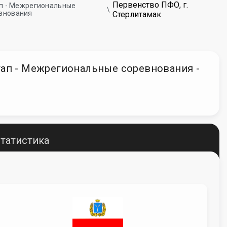
Первенство ПФО, г.
тап - Межрегиональные
внования
Стерлитамак
 этап - Межрегиональные соревнования -
татистика