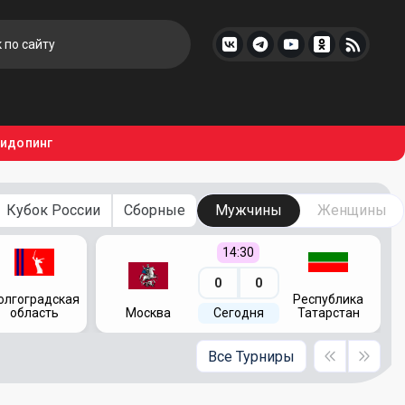
тидопинг
Кубок России
Сборные
Мужчины
Женщины
14:30
0
0
олгоградская
Республика
область
Москва
Сегодня
Татарстан
Все Турниры