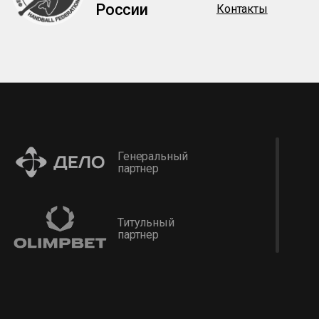
России
Контакты
Генеральный
партнер
Титульный
партнер