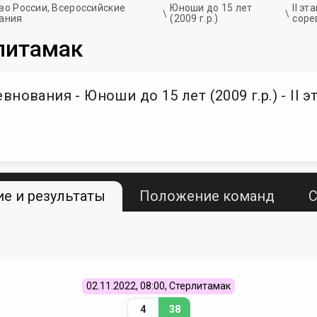
во России, Всероссийские
Юноши до 15 лет
II э
ания
(2009 г.р.)
соре
рлитамак
нования - Юноши до 15 лет (2009 г.р.) - II
е и результаты
Положение команд
С
02.11.2022, 08:00, Стерлитамак
4
38