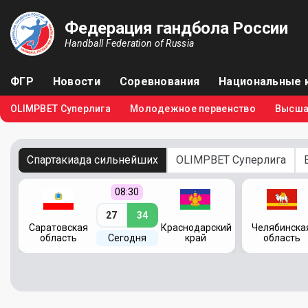
Федерация гандбола России
Handball Federation of Russia
ФГР
Новости
Соревнования
Национальные 
OLIMPBET Суперлига
Молодежное первенство
Высша
Спартакиада сильнейших
OLIMPBET Суперлига
08:30
27
34
кий
Саратовская
Краснодарский
Челябинска
область
Сегодня
край
область