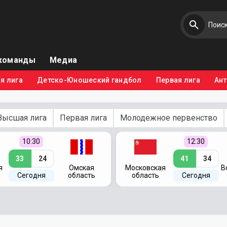
команды
Медиа
я лига
Детско-Юношеский гандбол
Первая лига
Ан
Высшая лига
Первая лига
Молодежное первенство
10:30
12:30
33
24
41
34
я
Омская
Московская
В
Сегодня
область
область
Сегодня