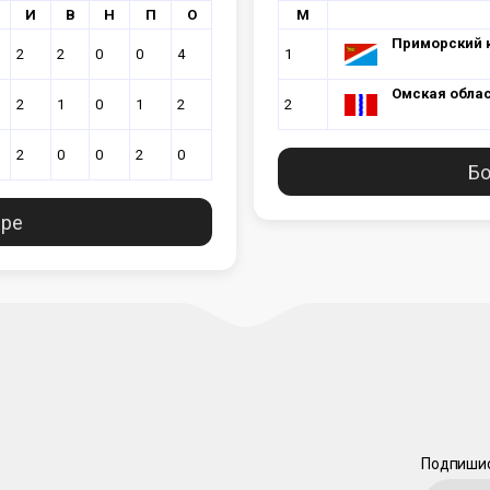
И
В
Н
П
О
М
Приморский 
2
2
0
0
4
1
Омская обла
2
1
0
1
2
2
2
0
0
2
0
Бо
ире
Подпишис