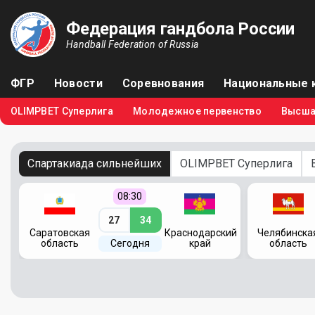
Федерация гандбола России
Handball Federation of Russia
ФГР
Новости
Соревнования
Национальные 
OLIMPBET Суперлига
Молодежное первенство
Высша
Спартакиада сильнейших
OLIMPBET Суперлига
08:30
27
34
кий
Саратовская
Краснодарский
Челябинска
область
Сегодня
край
область