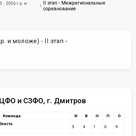
II этап - Межрегиональные
- 2006 г.р. и
соревнования
 и моложе) - II этап -
ЦФО и СЗФО, г. Дмитров
Команда
И
В
Н
П
О
бласть
5
4
1
0
9