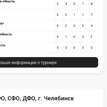
я область
5
4
0
1
8
5
3
1
1
7
ург
5
2
0
3
4
область
5
1
0
4
2
асть
5
0
0
5
0
льше информации о турнире
О, СФО, ДФО, г. Челябинск