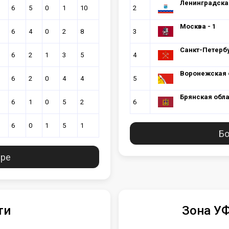
Ленинградска
6
5
0
1
10
2
Москва - 1
6
4
0
2
8
3
Санкт-Петерб
6
2
1
3
5
4
Воронежская 
6
2
0
4
4
5
Брянская обл
6
1
0
5
2
6
6
0
1
5
1
Бо
ире
ти
Зона УФ