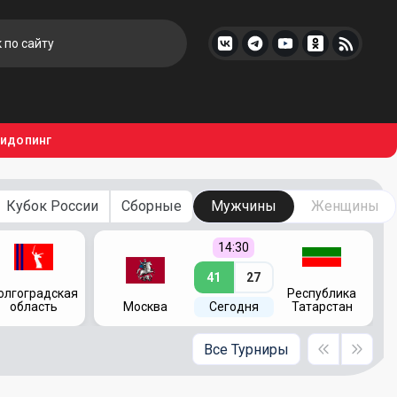
тидопинг
Кубок России
Сборные
Мужчины
Женщины
14:30
41
27
олгоградская
Республика
область
Москва
Сегодня
Татарстан
Все Турниры