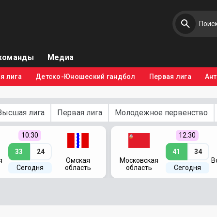
команды
Медиа
я лига
Детско-Юношеский гандбол
Первая лига
Ан
Высшая лига
Первая лига
Молодежное первенство
10:30
12:30
33
24
41
34
я
Омская
Московская
В
Сегодня
область
область
Сегодня