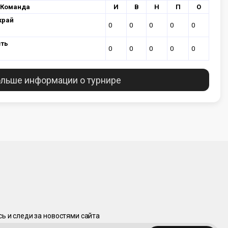
Команда
И
В
Н
П
О
край
0
0
0
0
0
сть
0
0
0
0
0
льше информации о турнире
ь и следи за новостями сайта