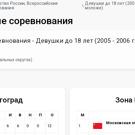
ство России, Всероссийские
Девушки до 18 лет (2005 
ования
моложе)
ые соревнования
ования - Девушки до 18 лет (2005 - 2006 г.р.
альных округах)
гоград
Зона 
И
В
Н
П
О
М
Московская о
6
6
0
0
12
1