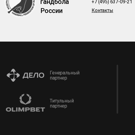
гандбола
+7 (495) 637-09-21
России
Контакты
Генеральный
партнер
Титульный
партнер