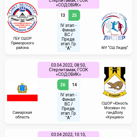
Стерлитамак, ГСОК
«СОДОВИК»
13
25
IV этап -
Финал
ВС /
ГБУ СШОР
Предв.
Приморского
этап. Гр.
района
МУ "СШ Лидер"
"А"
03.04.2022, 08:50,
Стерлитамак, ГСОК
«СОДОВИК»
26
14
IV этап -
Финал
CШОР «Юность
ВС /
Москвы» по
Предв.
Самарская
гандболу
этап. Гр.
область
«Кунцево»
"А"
03.04.2022, 10:10,