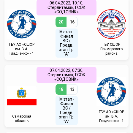
06.04.2022, 10:10,
Стерлитамак, ГСОК
«СОДОВИК»
20
16
IV этап -
Финал
ВС /
ГБУ АО «СШОР
ГБУ СШОР
Предв.
им. В.А.
Приморского
этап. Гр.
Гладченко» - 1
района
"А"
07.04.2022, 07:30,
Стерлитамак, ГСОК
«СОДОВИК»
18
13
IV этап -
Финал
ВС /
ГБУ АО «СШОР
Предв.
Самарская
им. В.А.
этап. Гр.
область
Гладченко» - 1
"А"