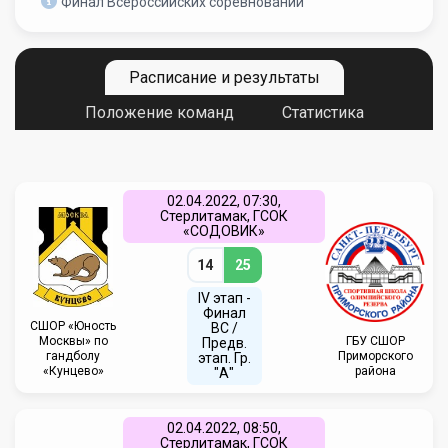
Финал Всероссийских соревнований
Расписание и результаты
Положение команд
Статистика
02.04.2022, 07:30,
Стерлитамак, ГСОК
«СОДОВИК»
14
25
IV этап -
Финал
CШОР «Юность
ВС /
Москвы» по
ГБУ СШОР
Предв.
гандболу
Приморского
этап. Гр.
«Кунцево»
района
"А"
02.04.2022, 08:50,
Стерлитамак, ГСОК