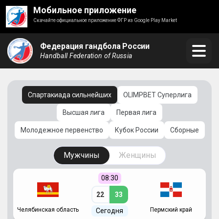
Мобильное приложение
Скачайте официальное приложение ФГР из Google Play Market
Федерация гандбола России
Handball Federation of Russia
Спартакиада сильнейших
OLIMPBET Суперлига
Высшая лига
Первая лига
Молодежное первенство
Кубок России
Сборные
Мужчины
Женщины
08:30
22
33
Челябинская область
Пермский край
С
Сегодня