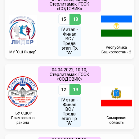
Стерлитамак, ГСОК
«СОДОВИК»
15
18
IV этап -
Финал
ВС /
Предв.
Республика
этап. Гр.
МУ "СШ Лидер"
Башкортостан - 2
"А"
04.04.2022, 10:10,
Стерлитамак, ГСОК
«СОДОВИК»
12
19
IV этап -
Финал
ВС /
ГБУ СШОР
Предв.
Приморского
Самарская
этап. Гр.
района
область
"А"