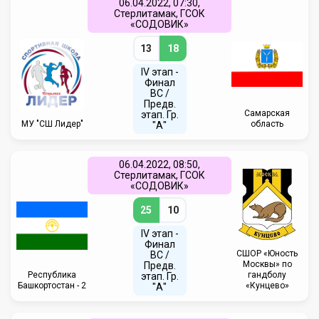
06.04.2022, 07:30,
Стерлитамак, ГСОК
«СОДОВИК»
13
18
IV этап -
Финал
ВС /
Предв.
Самарская
этап. Гр.
МУ "СШ Лидер"
область
"А"
06.04.2022, 08:50,
Стерлитамак, ГСОК
«СОДОВИК»
25
10
IV этап -
Финал
CШОР «Юность
ВС /
Москвы» по
Предв.
Республика
гандболу
этап. Гр.
Башкортостан - 2
«Кунцево»
"А"