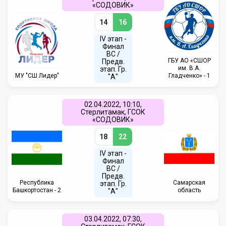
«СОДОВИК»
14
16
IV этап -
Финал
ВС /
ГБУ АО «СШОР
Предв.
им. В.А.
этап. Гр.
МУ "СШ Лидер"
Гладченко» - 1
"А"
02.04.2022, 10:10,
Стерлитамак, ГСОК
«СОДОВИК»
18
22
IV этап -
Финал
ВС /
Предв.
Республика
Самарская
этап. Гр.
Башкортостан - 2
область
"А"
03.04.2022, 07:30,