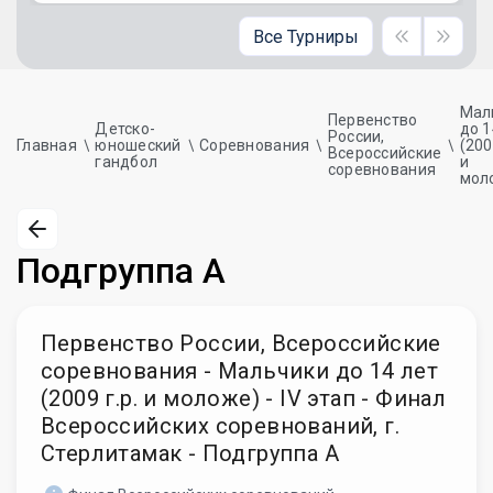
Все Турниры
Мал
Первенство
Детско-
до 1
России,
Главная
юношеский
Соревнования
(200
Всероссийские
гандбол
и
соревнования
мол
Подгруппа А
Первенство России, Всероссийские
соревнования - Мальчики до 14 лет
(2009 г.р. и моложе) - IV этап - Финал
Всероссийских соревнований, г.
Стерлитамак - Подгруппа А