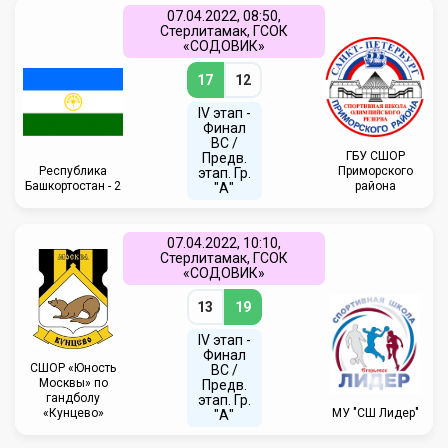
07.04.2022, 08:50,
Стерлитамак, ГСОК
«СОДОВИК»
17
12
IV этап -
Финал
ВС /
ГБУ СШОР
Предв.
Республика
Приморского
этап. Гр.
Башкортостан - 2
района
"А"
07.04.2022, 10:10,
Стерлитамак, ГСОК
«СОДОВИК»
13
19
IV этап -
Финал
CШОР «Юность
ВС /
Москвы» по
Предв.
гандболу
этап. Гр.
«Кунцево»
МУ "СШ Лидер"
"А"