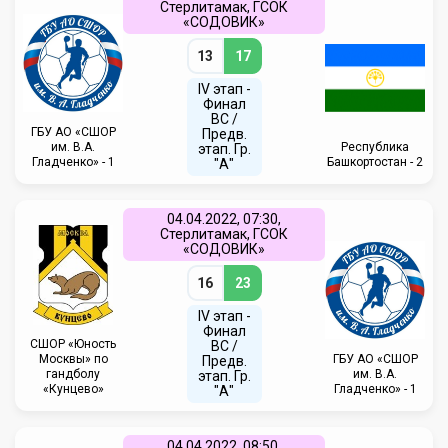
Стерлитамак, ГСОК
«СОДОВИК»
13
17
IV этап -
Финал
ВС /
ГБУ АО «СШОР
Предв.
им. В.А.
Республика
этап. Гр.
Гладченко» - 1
Башкортостан - 2
"А"
04.04.2022, 07:30,
Стерлитамак, ГСОК
«СОДОВИК»
16
23
IV этап -
Финал
CШОР «Юность
ВС /
Москвы» по
ГБУ АО «СШОР
Предв.
гандболу
им. В.А.
этап. Гр.
«Кунцево»
Гладченко» - 1
"А"
04.04.2022, 08:50,