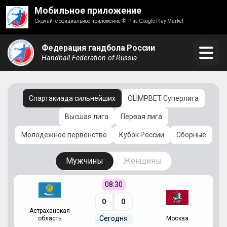
Мобильное приложение
Скачайте официальное приложение ФГР из Google Play Market
Федерация гандбола России
Handball Federation of Russia
Спартакиада сильнейших
OLIMPBET Суперлига
Высшая лига
Первая лига
Молодежное первенство
Кубок России
Сборные
Мужчины
Женщины
08:30
0
0
Астраханская
С
Сегодня
область
Москва