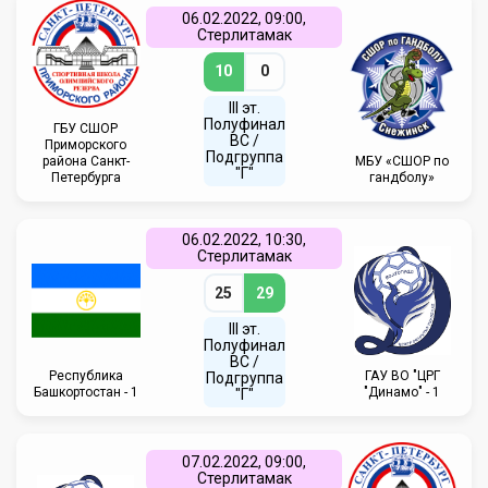
06.02.2022, 09:00,
Стерлитамак
10
0
III эт.
Полуфинал
ГБУ СШОР
ВC /
Приморского
Подгруппа
района Санкт-
МБУ «СШОР по
"Г"
Петербурга
гандболу»
06.02.2022, 10:30,
Стерлитамак
25
29
III эт.
Полуфинал
ВC /
Республика
ГАУ ВО "ЦРГ
Подгруппа
Башкортостан - 1
"Динамо" - 1
"Г"
07.02.2022, 09:00,
Стерлитамак