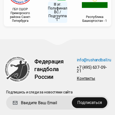
III эт.
Полуфинал
ГБУ СШОР
ВC /
Приморского
Подгруппа
района Санкт-
Республика
"Г"
Петербурга
Башкортостан - 1
info@rushandball.ru
Федерация
+7 (495) 637-09-
гандбола
21
России
Контакты
Подпишись и следи за новостями сайта
Подписаться