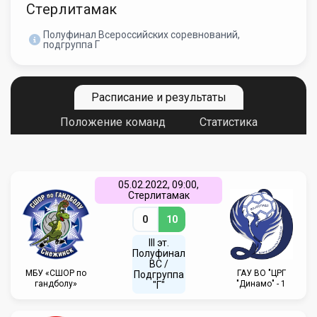
Стерлитамак
Полуфинал Всероссийских соревнований,
подгруппа Г
Расписание и результаты
Положение команд
Статистика
05.02.2022, 09:00,
Стерлитамак
0
10
III эт.
Полуфинал
ВC /
МБУ «СШОР по
ГАУ ВО "ЦРГ
Подгруппа
гандболу»
"Динамо" - 1
"Г"