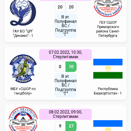
20
20
III эт.
Полуфинал
ГБУ СШОР
ВC /
Приморского
Подгруппа
ГАУ ВО "ЦРГ
района Санкт-
"Г"
"Динамо" - 1
Петербурга
07.02.2022, 10:30,
Стерлитамак
0
10
III эт.
Полуфинал
ВC /
МБУ «СШОР по
Республика
Подгруппа
гандболу»
Башкортостан - 1
"Г"
08.02.2022, 09:00,
Стерлитамак
9
27