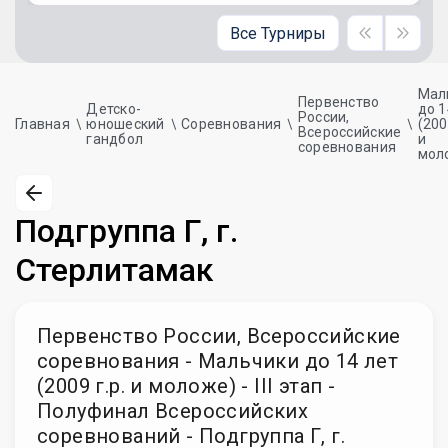
Все Турниры
Мал
Первенство
Детско-
до 1
России,
Главная
юношеский
Соревнования
(200
Всероссийские
гандбол
и
соревнования
мол
Подгруппа Г, г.
Стерлитамак
Первенство России, Всероссийские
соревнования - Мальчики до 14 лет
(2009 г.р. и моложе) - III этап -
Полуфинал Всероссийских
соревнований - Подгруппа Г, г.