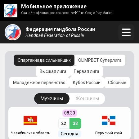
Мобильное приложение
Скачайте официальное приложение ФГР из Google Play Market
Федерация гандбола России
Handball Federation of Russia
Спартакиада сильнейших
OLIMPBET Суперлига
Высшая лига
Первая лига
Молодежное первенство
Кубок России
Сборные
Мужчины
Женщины
08:30
22
33
Челябинская область
Пермский край
С
Сегодня