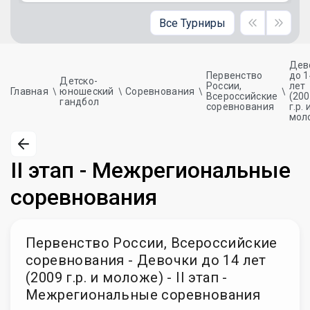
Все Турниры
Дев
Первенство
до 1
Детско-
России,
лет
Главная
юношеский
Соревнования
Всероссийские
(20
гандбол
соревнования
г.р. 
мол
II этап - Межрегиональные
соревнования
Первенство России, Всероссийские
соревнования - Девочки до 14 лет
(2009 г.р. и моложе) - II этап -
Межрегиональные соревнования