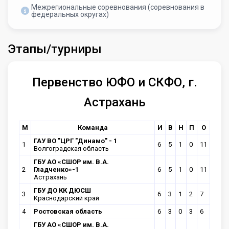
Межрегиональные соревнования (соревнования в
федеральных округах)
Этапы/турниры
Первенство ЮФО и СКФО, г.
Астрахань
М
Команда
И
В
Н
П
О
ГАУ ВО "ЦРГ "Динамо" - 1
1
6
5
1
0
11
Волгоградская область
ГБУ АО «СШОР им. В.А.
2
Гладченко»-1
6
5
1
0
11
Астрахань
ГБУ ДО КК ДЮСШ
3
6
3
1
2
7
Краснодарский край
4
Ростовская область
6
3
0
3
6
ГБУ АО «СШОР им. В.А.