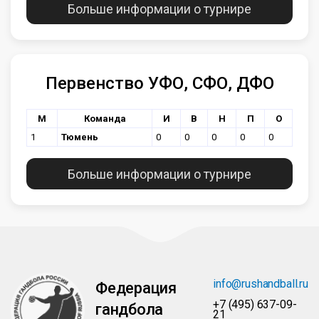
Больше информации о турнире
Первенство УФО, СФО, ДФО
М
Команда
И
В
Н
П
О
1
Тюмень
0
0
0
0
0
Больше информации о турнире
info@rushandball.ru
Федерация
+7 (495) 637-09-
гандбола
21