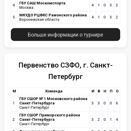
ГБУ САШ Москомспорта
4
4
1
0
3
2
Москва
МКУДО РЦФКС Рамонского района
5
4
1
0
3
2
Воронежская область
Больше информации о турнире
Первенство СЗФО, г. Санкт-
Петербург
М
Команда
И
В
Н
П
О
ГБУ СШОР № 1 Московского района
1
Санкт-Петербурга
3
3
0
0
6
Санкт-Петербург
ГБУ СШОР Приморского района
2
Санкт-Петербурга
3
2
0
1
4
Санкт-Петербург