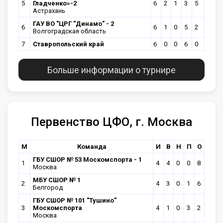
5
Гладченко»-2
6
2
1
3
5
Астрахань
ГАУ ВО "ЦРГ "Динамо" - 2
6
6
1
0
5
2
Волгоградская область
7
Ставропольский край
6
0
0
6
0
Больше информации о турнире
Первенство ЦФО, г. Москва
М
Команда
И
В
Н
П
О
ГБУ CШОР № 53 Москомспорта - 1
1
4
4
0
0
8
Москва
МБУ СШОР № 1
2
4
3
0
1
6
Белгород
ГБУ CШОР № 101 "Тушино"
3
Москомспорта
4
1
0
3
2
Москва