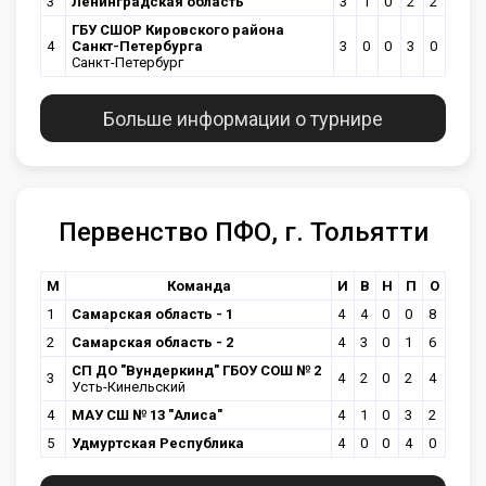
3
Ленинградская область
3
1
0
2
2
ГБУ СШОР Кировского района
4
Санкт-Петербурга
3
0
0
3
0
Санкт-Петербург
Больше информации о турнире
Первенство ПФО, г. Тольятти
М
Команда
И
В
Н
П
О
1
Самарская область - 1
4
4
0
0
8
2
Самарская область - 2
4
3
0
1
6
СП ДО "Вундеркинд" ГБОУ СОШ № 2
3
4
2
0
2
4
Усть-Кинельский
4
МАУ СШ № 13 "Алиса"
4
1
0
3
2
5
Удмуртская Республика
4
0
0
4
0