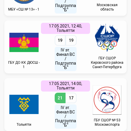
/
Московская
Подгруппа
МБУ «СШ № 13» - 1
область
"Б"
17.05.2021, 12:40,
Тольятти
19
19
IV эт.
Финал ВC
ГБУ СШОР
/
ГБУ ДО КК ДЮСШ -
Кировского района
Подгруппа
1
Санкт-Петербурга
"Б"
17.05.2021, 14:00,
Тольятти
21
17
IV эт.
Финал ВC
/
ГБУ CШОР № 53
Подгруппа
Тольятти
Москомспорта
"Б"