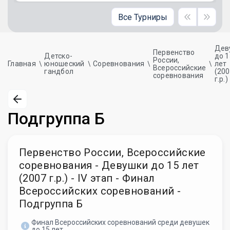
Все Турниры
Дев
Первенство
Детско-
до 1
России,
Главная
юношеский
Соревнования
лет
Всероссийские
гандбол
(20
соревнования
г.р.)
Подгруппа Б
Первенство России, Всероссийские
соревнования - Девушки до 15 лет
(2007 г.р.) - IV этап - Финал
Всероссийских соревнований -
Подгруппа Б
Финал Всероссийских соревнований среди девушек
до 15 лет