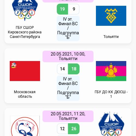
19
9
IV эт.
Финал ВC
ГБУ СШОР
/
Кировского района
Подгруппа
Санкт-Петербурга
Тольятти
"Б"
20.05.2021, 10:00,
Тольятти
14
18
IV эт.
Финал ВC
/
Московская
ГБУ ДО КК ДЮСШ -
Подгруппа
область
1
"Б"
20.05.2021, 11:20,
Тольятти
12
26