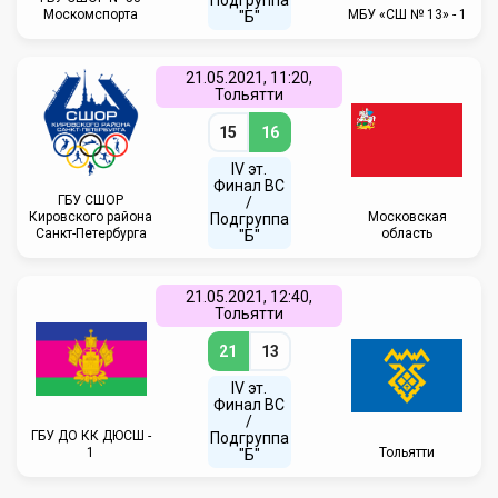
Подгруппа
Москомспорта
МБУ «СШ № 13» - 1
"Б"
21.05.2021, 11:20,
Тольятти
15
16
IV эт.
Финал ВC
ГБУ СШОР
/
Кировского района
Московская
Подгруппа
Санкт-Петербурга
область
"Б"
21.05.2021, 12:40,
Тольятти
21
13
IV эт.
Финал ВC
/
ГБУ ДО КК ДЮСШ -
Подгруппа
1
Тольятти
"Б"