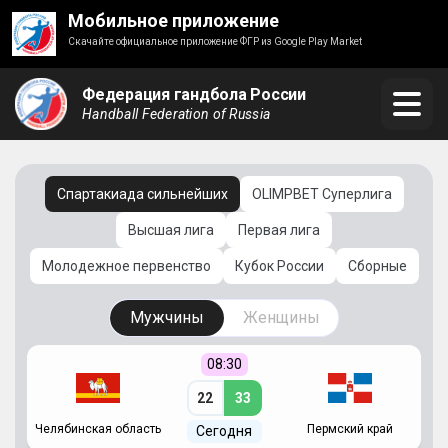
Мобильное приложение
Скачайте официальное приложение ФГР из Google Play Market
Федерация гандбола России
Handball Federation of Russia
Спартакиада сильнейших
OLIMPBET Суперлига
Высшая лига
Первая лига
Молодежное первенство
Кубок России
Сборные
Мужчины
Женщины
08:30
22
33
Челябинская область
Пермский край
С
Сегодня