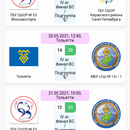
IV эт.
Финал ВC
ГБУ СШОР
/
ГБУ CШОР № 53
Кировского района
Подгруппа
Москомспорта
Санкт-Петербурга
"Б"
20.05.2021, 12:40,
Тольятти
14
23
IV эт.
Финал ВC
/
Подгруппа
Тольятти
МБУ «СШ № 13» - 1
"Б"
21.05.2021, 10:00,
Тольятти
13
21
IV эт.
Финал ВC
/
ГБУ CШОР № 53