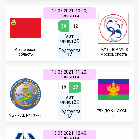
18.05.2021, 10:00,
Тольятти
30
12
IV эт.
Финал ВC
/
Московская
ГБУ CШОР № 53
Подгруппа
область
Москомспорта
"Б"
18.05.2021, 11:20,
Тольятти
19
27
IV эт.
Финал ВC
/
ГБУ ДО КК ДЮСШ -
Подгруппа
МБУ «СШ № 13» - 1
1
"Б"
18.05.2021, 12:40,
Тольятти