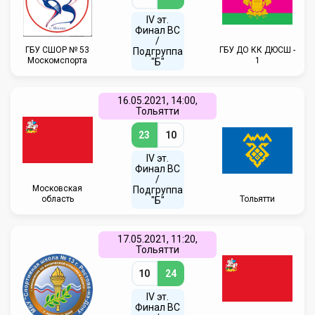
IV эт.
Финал ВC
/
ГБУ CШОР № 53
ГБУ ДО КК ДЮСШ -
Подгруппа
Москомспорта
1
"Б"
16.05.2021, 14:00,
Тольятти
23
10
IV эт.
Финал ВC
/
Московская
Подгруппа
область
Тольятти
"Б"
17.05.2021, 11:20,
Тольятти
10
24
IV эт.
Финал ВC