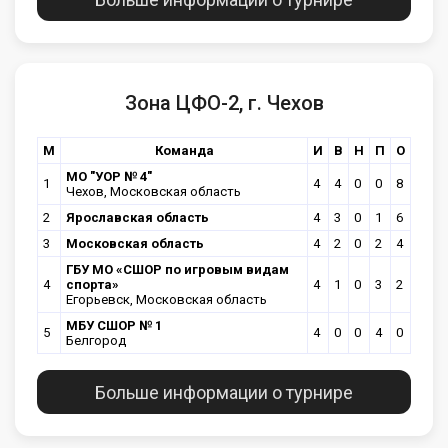
Зона ЦФО-2, г. Чехов
М
Команда
И
В
Н
П
О
МО "УОР № 4"
1
4
4
0
0
8
Чехов, Московская область
2
Ярославская область
4
3
0
1
6
3
Московская область
4
2
0
2
4
ГБУ МО «СШОР по игровым видам
4
спорта»
4
1
0
3
2
Егорьевск, Московская область
МБУ СШОР № 1
5
4
0
0
4
0
Белгород
Больше информации о турнире