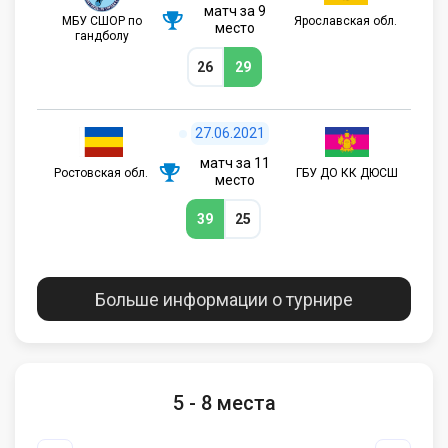
матч за 9
МБУ СШОР по
Ярославская обл.
место
гандболу
26
29
27.06.2021
матч за 11
Ростовская обл.
ГБУ ДО КК ДЮСШ
место
39
25
Больше информации о турнире
5 - 8 места