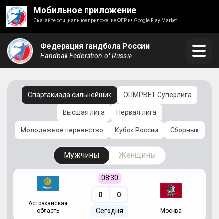
Мобильное приложение
Скачайте официальное приложение ФГР из Google Play Market
Федерация гандбола России
Handball Federation of Russia
Спартакиада сильнейших
OLIMPBET Суперлига
Высшая лига
Первая лига
Молодежное первенство
Кубок России
Сборные
Мужчины
Женщины
08:30
0
0
Астраханская
С
Сегодня
область
Москва