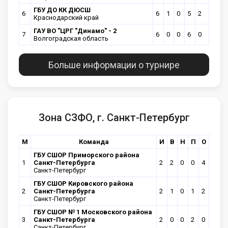
ГБУ ДО КК ДЮСШ
6
6
1
0
5
2
Краснодарский край
ГАУ ВО "ЦРГ "Динамо" - 2
7
6
0
0
6
0
Волгоградская область
Больше информации о турнире
Зона СЗФО, г. Санкт-Петербург
М
Команда
И
В
Н
П
О
ГБУ СШОР Приморского района
1
Санкт-Петербурга
2
2
0
0
4
Санкт-Петербург
ГБУ СШОР Кировского района
2
Санкт-Петербурга
2
1
0
1
2
Санкт-Петербург
ГБУ СШОР № 1 Московского района
3
Санкт-Петербурга
2
0
0
2
0
Санкт-Петербург