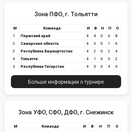
Зона ПФО, г. Тольятти
М
Команда
И
В
Н
П
О
1
Пермский край
4
4
0
0
8
2
Самарская область
4
3
0
1
6
3
Республика Башкортостан
4
2
0
2
4
4
Тольятти
4
1
0
3
2
5
Республика Татарстан
4
0
0
4
0
Больше информации о турнире
Зона УФО, СФО, ДФО, г. Снежинск
М
Команда
И
В
Н
П
О