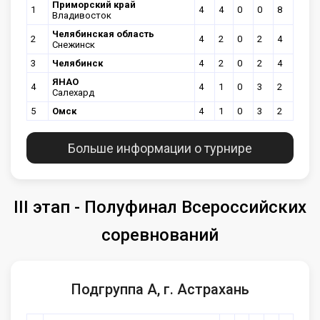
Приморский край
1
4
4
0
0
8
Владивосток
Челябинская область
2
4
2
0
2
4
Снежинск
3
Челябинск
4
2
0
2
4
ЯНАО
4
4
1
0
3
2
Салехард
5
Омск
4
1
0
3
2
Больше информации о турнире
III этап - Полуфинал Всероссийских
соревнований
Подгруппа А, г. Астрахань