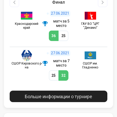
Финал
27.06.2021
матч за 5
Краснодарский
ГАУ ВО "ЦРГ
место
край
"Динамо"
36
25
27.06.2021
матч за 7
СШОР Кировского р-
СШОР им.
место
на
Гладченко
25
32
Больше информации о турнире