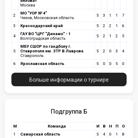
Белова»
Москва
МО "УОР № 4"
2
5
3
1
1
7
Чехов, Московская область
3
Краснодарский край
5
2
2
1
6
ГАУ ВО "ЦРГ "Динамо" - 1
4
5
2
1
2
5
Волгоградская область
МБУ СШОР по гандболу г.
5
Ставрополя им. ЗТР В.Лаврова
5
2
0
3
4
Ставрополь
6
Ярославская область
5
0
0
5
0
Больше информации о турнире
Подгруппа Б
М
Команда
И
В
Н
П
О
1
Самарская область
5
4
0
1
8