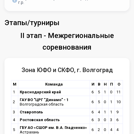
г.р.
Этапы/турниры
II этап - Межрегиональные
соревнования
Зона ЮФО и СКФО, г. Волгоград
М
Команда
И
В
Н
П
О
1
Краснодарский край
6
5
1
0
11
ГАУ ВО "ЦРГ "Динамо" - 1
2
6
5
0
1
10
Волгоградская область
3
Ставрополь
6
4
1
1
9
4
Ростовская область
6
3
0
3
6
ГБУ АО «СШОР им. В.А. Гладченко»
5
6
2
0
4
4
Астрахань