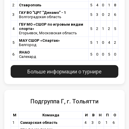
2
Ставрополь
5
4
0
1
8
ГАУ ВО "ЦРГ "Динамо" - 1
3
5
3
0
2
6
Волгоградская область
ГБУ МО «СШОР по игровым видам
4
спорта»
5
2
1
2
5
Егорьевск, Московская область
МАУ СШОР «Спартак»
5
5
1
0
4
2
Белгород
ЯНАО
6
5
0
0
5
0
Салехард
Больше информации о турнире
Подгруппа Г, г. Тольятти
М
Команда
И
В
Н
П
О
1
Самарская область
4
3
0
1
6