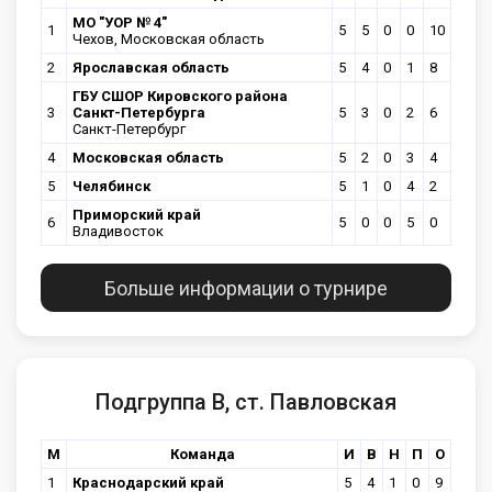
МО "УОР № 4"
1
5
5
0
0
10
Чехов, Московская область
2
Ярославская область
5
4
0
1
8
ГБУ СШОР Кировского района
3
Санкт-Петербурга
5
3
0
2
6
Санкт-Петербург
4
Московская область
5
2
0
3
4
5
Челябинск
5
1
0
4
2
Приморский край
6
5
0
0
5
0
Владивосток
Больше информации о турнире
Подгруппа В, ст. Павловская
М
Команда
И
В
Н
П
О
1
Краснодарский край
5
4
1
0
9