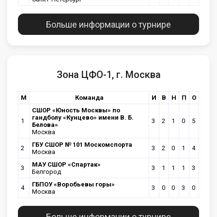
Больше информации о турнире
Зона ЦФО-1, г. Москва
М
Команда
И
В
Н
П
О
CШОР «Юность Москвы» по
гандболу «Кунцево» имени В. Б.
1
3
2
1
0
5
Белова»
Москва
ГБУ CШОР № 101 Москомспорта
2
3
2
0
1
4
Москва
МАУ СШОР «Спартак»
3
3
1
1
1
3
Белгород
ГБПОУ «Воробьевы горы»
4
3
0
0
3
0
Москва
Больше информации о турнире