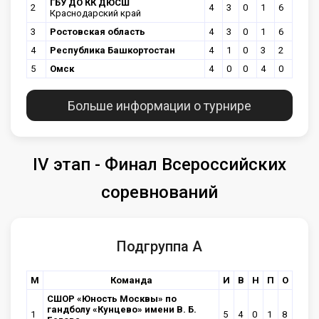
ГБУ ДО КК ДЮСШ
2
4
3
0
1
6
Краснодарский край
3
Ростовская область
4
3
0
1
6
4
Республика Башкортостан
4
1
0
3
2
5
Омск
4
0
0
4
0
Больше информации о турнире
IV этап - Финал Всероссийских
соревнований
Подгруппа А
М
Команда
И
В
Н
П
О
CШОР «Юность Москвы» по
гандболу «Кунцево» имени В. Б.
1
5
4
0
1
8