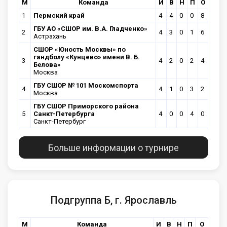
М
Команда
И
В
Н
П
О
1
Пермский край
4
4
0
0
8
ГБУ АО «СШОР им. В.А. Гладченко»
2
4
3
0
1
6
Астрахань
CШОР «Юность Москвы» по
гандболу «Кунцево» имени В. Б.
3
4
2
0
2
4
Белова»
Москва
ГБУ CШОР № 101 Москомспорта
4
4
1
0
3
2
Москва
ГБУ СШОР Приморского района
5
Санкт-Петербурга
4
0
0
4
0
Санкт-Петербург
Больше информации о турнире
Подгруппа Б, г. Ярославль
М
Команда
И
В
Н
П
О