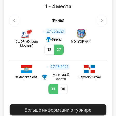
1 - 4 места
Финал
27.06.2021
Финал
CШОР «Юность
МО "УОР № 4"
Москвы"
18
27
27.06.2021
матч за 3
Самарская обл.
Пермский край
место
33
30
Больше информации о турнире