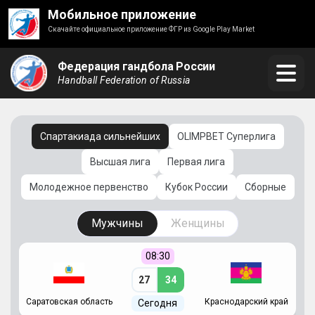
Мобильное приложение
Скачайте официальное приложение ФГР из Google Play Market
Федерация гандбола России
Handball Federation of Russia
Спартакиада сильнейших
OLIMPBET Суперлига
Высшая лига
Первая лига
Молодежное первенство
Кубок России
Сборные
Мужчины
Женщины
08:30
27
34
Саратовская область
Краснодарский край
Ч
Сегодня
ай