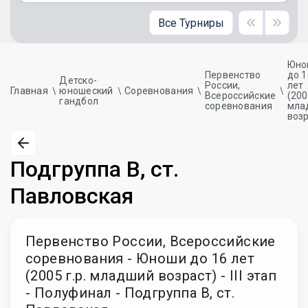
Все Турниры
Юно
Первенство
до 1
Детско-
России,
лет
Главная
юношеский
Соревнования
Всероссийские
(200
гандбол
соревнования
мла
возр
Подгруппа В, ст.
Павловская
Первенство России, Всероссийские
соревнования - Юноши до 16 лет
(2005 г.р. младший возраст) - III этап
- Полуфинал - Подгруппа В, ст.