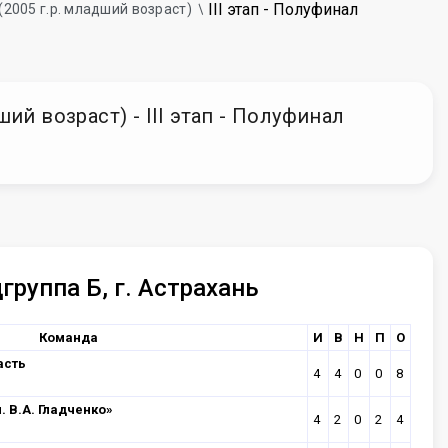
III этап - Полуфинал
(2005 г.р. младший возраст)
й возраст) - III этап - Полуфинал
группа Б, г. Астрахань
Команда
И
В
Н
П
О
асть
4
4
0
0
8
 В.А. Гладченко»
4
2
0
2
4