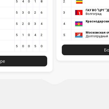
5
4
0
1
8
2
ГАУ ВО "ЦРГ "Д
5
3
0
2
6
3
Волгоград
Краснодарски
5
2
0
3
4
4
Московская о
5
1
0
4
2
5
Долгопрудный
5
0
0
5
0
Бо
ире