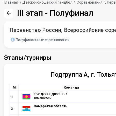
Главная
Детско-юношеский гандбол
Соревнования
Перв
III этап - Полуфинал
Первенство России, Всероссийские сорев
Полуфинальные соревнования
Этапы/турниры
Подгруппа А, г. Толья
М
Команда
ГБУ ДО КК ДЮСШ - 1
1
Тимашёвск
Самарская область
2