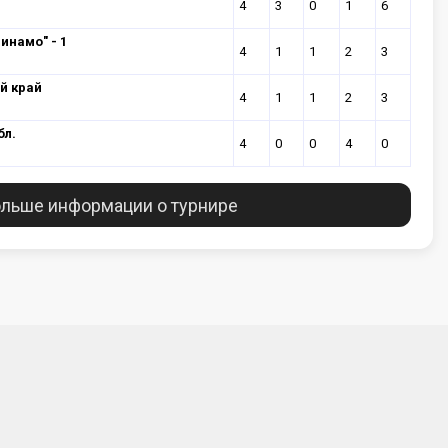
4
3
0
1
6
инамо" - 1
4
1
1
2
3
й край
4
1
1
2
3
бл.
4
0
0
4
0
льше информации о турнире