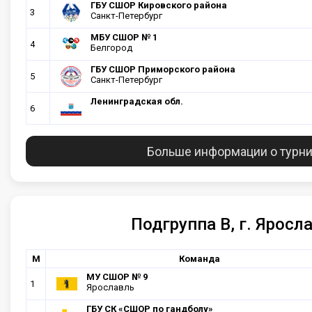
ГБУ СШОР Кировского района
3
Санкт-Петербург
МБУ СШОР № 1
4
Белгород
ГБУ СШОР Приморского района
5
Санкт-Петербург
Ленинградская обл.
6
Больше информации о турн
Подгруппа В, г. Яросл
М
Команда
МУ СШОР № 9
1
Ярославль
ГБУ СК «СШОР по гандболу»