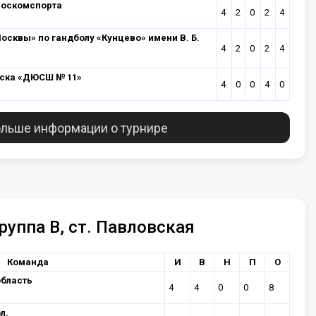
Москомспорта
4
2
0
2
4
сквы» по гандболу «Кунцево» имени В. Б.
4
2
0
2
4
мска «ДЮСШ № 11»
4
0
0
4
0
льше информации о турнире
руппа В, ст. Павловская
Команда
И
В
Н
П
О
область
4
4
0
0
8
л.