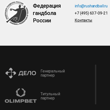
Федерация
info@rushandball.ru
гандбола
+7 (495) 637-09-21
России
Контакты
Генеральный
партнер
Титульный
партнер