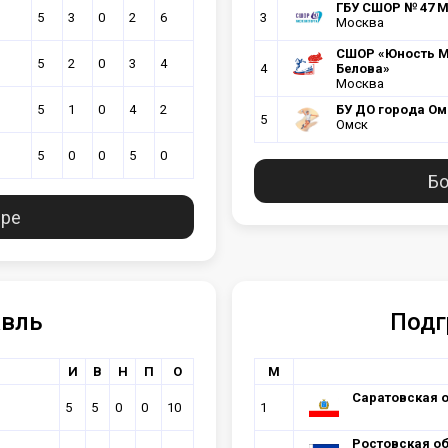
ГБУ CШОР № 47 
5
3
0
2
6
3
Москва
CШОР «Юность Мо
5
2
0
3
4
4
Белова»
Москва
5
1
0
4
2
БУ ДО города О
5
Омск
5
0
0
5
0
Бо
ире
авль
Подг
И
В
Н
П
О
М
Саратовская 
5
5
0
0
10
1
Ростовская об