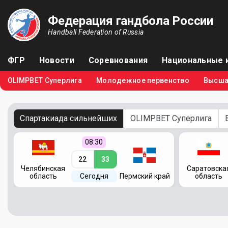
Федерация гандбола России
Handball Federation of Russia
ФГР
Новости
Соревнования
Национальные 
OLIMPBET Суперлига
Молодежное первенство
Высша
Спартакиада сильнейших
OLIMPBET Суперлига
08:30
22
33
Челябинская
Саратовска
область
Сегодня
Пермский край
область