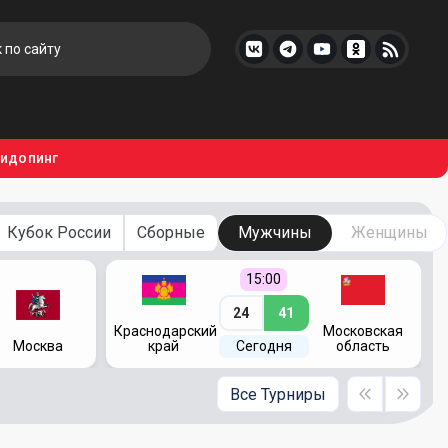
тидопинг
Кубок России
Сборные
Мужчины
Женщины
15:00
24
41
Краснодарский
Московская
Москва
край
Сегодня
область
Все Турниры