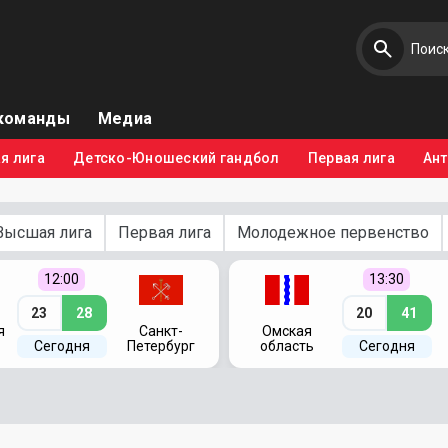
команды
Медиа
я лига
Детско-Юношеский гандбол
Первая лига
Ан
Высшая лига
Первая лига
Молодежное первенство
12:00
13:30
23
28
20
41
я
Санкт-
Омская
Сегодня
Петербург
область
Сегодня