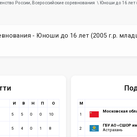
енство России, Всероссийские соревнования
Юноши до 16 лет 
нования - Юноши до 16 лет (2005 г.р. младши
тти
Под
И
В
Н
П
О
М
Московская обл
5
5
0
0
10
1
ГБУ АО «СШОР им.
5
4
0
1
8
2
Астрахань