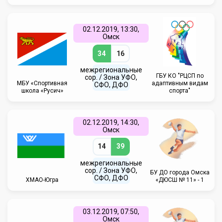
02.12.2019, 13:30,
Омск
34
16
межрегиональные
ГБУ КО "РЦСП по
сор. / Зона УФО,
МБУ «Спортивная
адаптивным видам
СФО, ДФО
школа «Русич»
спорта"
02.12.2019, 14:30,
Омск
14
39
межрегиональные
сор. / Зона УФО,
БУ ДО города Омска
СФО, ДФО
ХМАО-Югра
«ДЮСШ № 11» - 1
03.12.2019, 07:50,
Омск