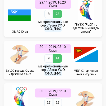
29.11.2019, 10:20,
Омск
8
23
межрегиональные
ГБУ КО "РЦСП по
сор. / Зона УФО,
адаптивным видам
СФО, ДФО
ХМАО-Югра
спорта"
30.11.2019, 08:10,
Омск
9
41
межрегиональные
сор. / Зона УФО,
БУ ДО города Омска
МБУ «Спортивная
СФО, ДФО
«ДЮСШ № 11» 2
школа «Русич»
30.11.2019, 09:10,
Омск
27
27