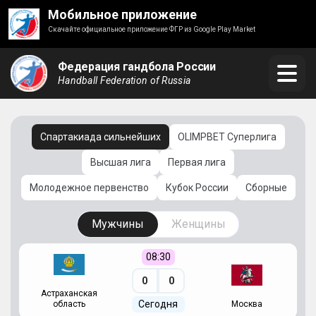
Мобильное приложение
Скачайте официальное приложение ФГР из Google Play Market
Федерация гандбола России
Handball Federation of Russia
Спартакиада сильнейших
OLIMPBET Суперлига
Высшая лига
Первая лига
Молодежное первенство
Кубок России
Сборные
Мужчины
Женщины
08:30
0
0
Астраханская
С
Сегодня
область
Москва