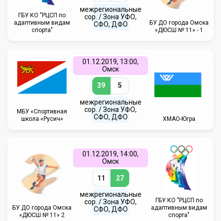
межрегиональные
ГБУ КО "РЦСП по
сор. / Зона УФО,
адаптивным видам
БУ ДО города Омска
СФО, ДФО
спорта"
«ДЮСШ № 11» - 1
01.12.2019, 13:00,
Омск
39
5
межрегиональные
сор. / Зона УФО,
МБУ «Спортивная
СФО, ДФО
школа «Русич»
ХМАО-Югра
01.12.2019, 14:00,
Омск
11
27
межрегиональные
ГБУ КО "РЦСП по
сор. / Зона УФО,
БУ ДО города Омска
адаптивным видам
СФО, ДФО
«ДЮСШ № 11» 2
спорта"