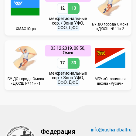
12
13
межрегиональные
сор. / Зона УФО,
БУ ДО города Омска
СФО, ДФО
ХМАО-Югра
«ДЮСШ № 11» 2
03.12.2019, 08:50,
Омск
17
33
межрегиональные
сор. / Зона УФО,
БУ ДО города Омска
МБУ «Спортивная
СФО, ДФО
«ДЮСШ № 11» - 1
школа «Русич»
info@rushandball.ru
Федерация