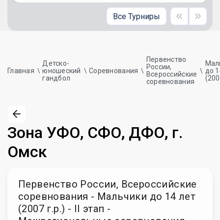
Все Турниры
Первенство
Детско-
Мал
России,
Главная
юношеский
Соревнования
до 1
Всероссийские
гандбол
(200
соревнования
Зона УФО, СФО, ДФО, г.
Омск
Первенство России, Всероссийские
соревнования - Мальчики до 14 лет
(2007 г.р.) - II этап -