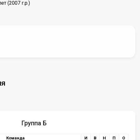
т (2007 г.р.)
ия
Группа Б
Команда
И
В
Н
П
О