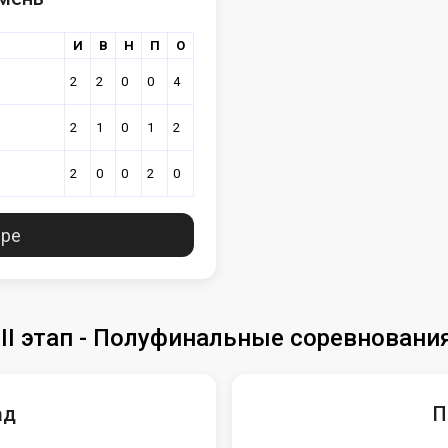
И
В
Н
П
О
2
2
0
0
4
2
1
0
1
2
2
0
0
2
0
ире
III этап - Полуфинальные соревновани
ад
П