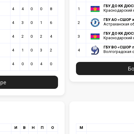
ГБУ ДО КК ДЮСШ
4
4
0
0
8
1
Краснодарский 
ГБУ АО «СШОР и
4
3
0
1
6
2
Астраханская о
ГБУ ДО КК ДЮСШ
4
2
0
2
4
3
Краснодарский 
ГБУ ВО «СШОР п
4
1
0
3
2
4
Волгоградская 
4
0
0
4
0
Бо
ире
И
В
Н
П
О
М