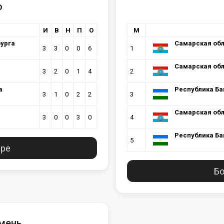
о
И
В
Н
П
О
М
урга
Самарская обла
3
3
0
0
6
1
Самарская обла
3
2
0
1
4
2
а
Республика Ба
3
1
0
2
2
3
Самарская обла
3
0
0
3
0
4
Республика Ба
5
ире
Бо
юмень