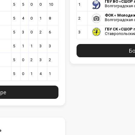
ГБУ ВО «СШОР п
5
5
0
0
10
1
Волгоградская 
ФОК « Молоде
5
4
0
1
8
2
Волгоградская 
ГБУ СК «СШОР 
5
3
0
2
6
3
Ставропольский
5
1
1
3
3
Бо
5
0
2
3
2
5
0
1
4
1
ире
ь