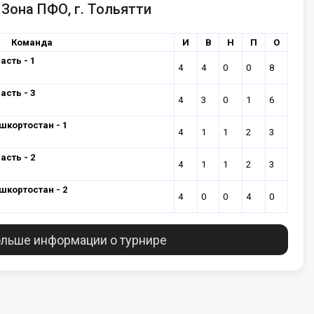
Зона ПФО, г. Тольятти
Команда
И
В
Н
П
О
сть - 1
4
4
0
0
8
сть - 3
4
3
0
1
6
шкортостан - 1
4
1
1
2
3
сть - 2
4
1
1
2
3
шкортостан - 2
4
0
0
4
0
льше информации о турнире