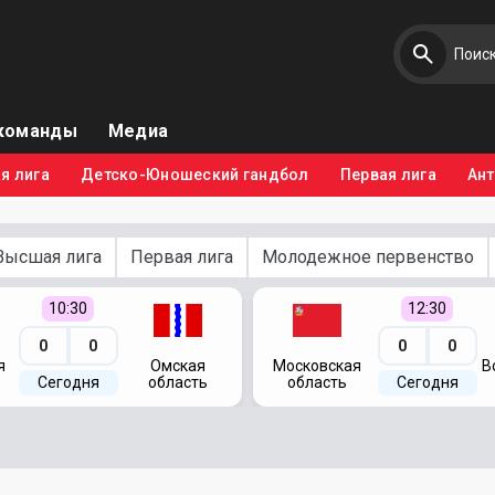
команды
Медиа
я лига
Детско-Юношеский гандбол
Первая лига
Ан
Высшая лига
Первая лига
Молодежное первенство
10:30
12:30
0
0
0
0
я
Омская
Московская
В
Сегодня
область
область
Сегодня