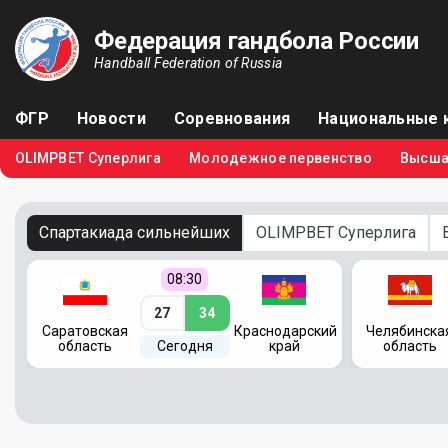
Федерация гандбола России
Handball Federation of Russia
ФГР
Новости
Соревнования
Национальные 
OLIMPBET Суперлига
Молодежное первенство
Высша
Спартакиада сильнейших
OLIMPBET Суперлига
08:30
27
34
кий
Саратовская
Краснодарский
Челябинска
область
Сегодня
край
область