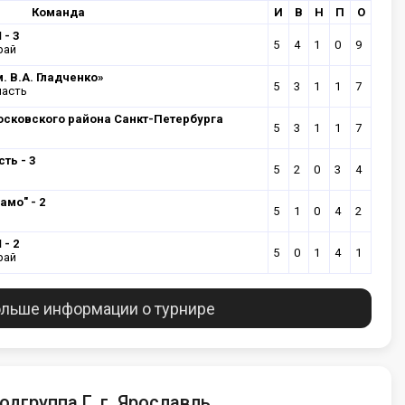
Команда
И
В
Н
П
О
- 3
5
4
1
0
9
рай
. В.А. Гладченко»
5
3
1
1
7
ласть
осковского района Санкт-Петербурга
5
3
1
1
7
ть - 3
5
2
0
3
4
амо" - 2
5
1
0
4
2
- 2
5
0
1
4
1
рай
льше информации о турнире
одгруппа Г, г. Ярославль