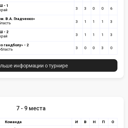
 - 1
3
3
0
0
6
край
м. В.А. Гладченко»
3
1
1
1
3
бласть
 - 2
3
1
1
1
3
край
о гандболу» - 2
3
0
0
3
0
область
льше информации о турнире
7 - 9 места
Команда
И
В
Н
П
О