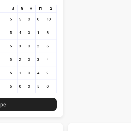
И
В
Н
П
О
5
5
0
0
10
5
4
0
1
8
5
3
0
2
6
5
2
0
3
4
5
1
0
4
2
5
0
0
5
0
ире