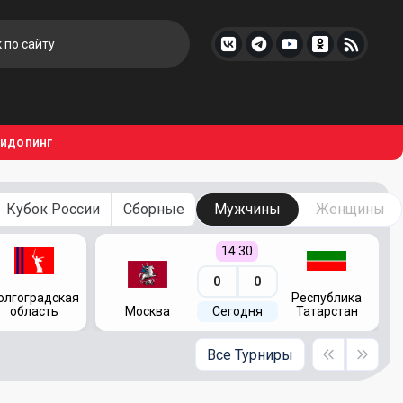
тидопинг
Кубок России
Сборные
Мужчины
Женщины
14:30
0
0
олгоградская
Республика
область
Москва
Сегодня
Татарстан
Все Турниры