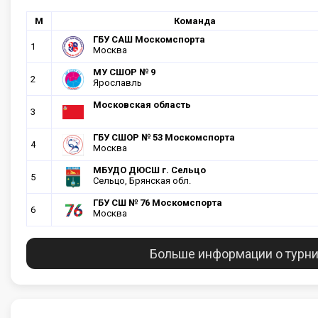
М
Команда
ГБУ САШ Москомспорта
1
Москва
МУ СШОР № 9
2
Ярославль
Московская область
3
ГБУ CШОР № 53 Москомспорта
4
Москва
МБУДО ДЮСШ г. Сельцо
5
Сельцо, Брянская обл.
ГБУ СШ № 76 Москомспорта
6
Москва
Больше информации о турн