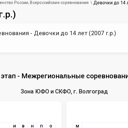
Девочки до 14 ле
енство России, Всероссийские соревнования
.р.)
нования - Девочки до 14 лет (2007 г.р.)
I этап - Межрегиональные соревнован
Зона ЮФО и СКФО, г. Волгоград
И
В
Н
П
О
М