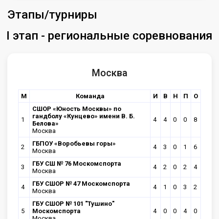
Этапы/турниры
I этап - региональные соревнования
Москва
М
Команда
И
В
Н
П
О
CШОР «Юность Москвы» по
гандболу «Кунцево» имени В. Б.
1
4
4
0
0
8
Белова»
Москва
ГБПОУ «Воробьевы горы»
2
4
3
0
1
6
Москва
ГБУ СШ № 76 Москомспорта
3
4
2
0
2
4
Москва
ГБУ CШОР № 47 Москомспорта
4
4
1
0
3
2
Москва
ГБУ CШОР № 101 "Тушино"
5
Москомспорта
4
0
0
4
0
Москва