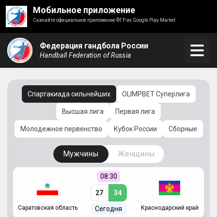
Мобильное приложение
Скачайте официальное приложение ФГР из Google Play Market
Федерация гандбола России
Handball Federation of Russia
Спартакиада сильнейших
OLIMPBET Суперлига
Высшая лига
Первая лига
Молодежное первенство
Кубок России
Сборные
Мужчины
Женщины
08:30
27
34
Саратовская область
Краснодарский край
Ч
Сегодня
ай