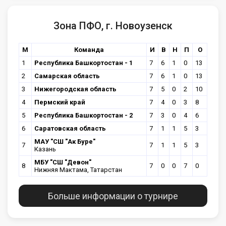
Зона ПФО, г. Новоузенск
М
Команда
И
В
Н
П
О
1
Республика Башкортостан - 1
7
6
1
0
13
2
Самарская область
7
6
1
0
13
3
Нижегородская область
7
5
0
2
10
4
Пермский край
7
4
0
3
8
5
Республика Башкортостан - 2
7
3
0
4
6
6
Саратовская область
7
1
1
5
3
МАУ "СШ "Ак Буре"
7
7
1
1
5
3
Казань
МБУ "СШ "Девон"
8
7
0
0
7
0
Нижняя Мактама, Татарстан
Больше информации о турнире