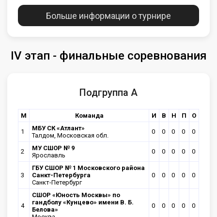
Больше информации о турнире
IV этап - финальные соревнования
Подгруппа А
М
Команда
И
В
Н
П
О
МБУ СК «Атлант»
1
0
0
0
0
0
Талдом, Московская обл.
МУ СШОР № 9
2
0
0
0
0
0
Ярославль
ГБУ СШОР № 1 Московского района
3
Санкт-Петербурга
0
0
0
0
0
Санкт-Петербург
CШОР «Юность Москвы» по
гандболу «Кунцево» имени В. Б.
4
0
0
0
0
0
Белова»
Москва