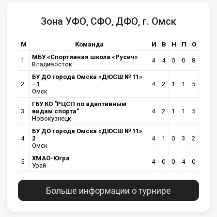
Зона УФО, СФО, ДФО, г. Омск
М
Команда
И
В
Н
П
О
МБУ «Спортивная школа «Русич»
1
4
4
0
0
8
Владивосток
БУ ДО города Омска «ДЮСШ № 11»
2
- 1
4
2
1
1
5
Омск
ГБУ КО "РЦСП по адаптивным
3
видам спорта"
4
2
1
1
5
Новокузнецк
БУ ДО города Омска «ДЮСШ № 11»
4
2
4
1
0
3
2
Омск
ХМАО-Югра
5
4
0
0
4
0
Урай
Больше информации о турнире