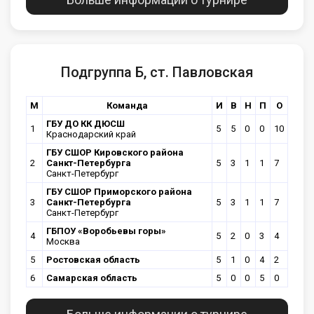
Подгруппа Б, ст. Павловская
М
Команда
И
В
Н
П
О
ГБУ ДО КК ДЮСШ
1
5
5
0
0
10
Краснодарский край
ГБУ СШОР Кировского района
2
Санкт-Петербурга
5
3
1
1
7
Санкт-Петербург
ГБУ СШОР Приморского района
3
Санкт-Петербурга
5
3
1
1
7
Санкт-Петербург
ГБПОУ «Воробьевы горы»
4
5
2
0
3
4
Москва
5
Ростовская область
5
1
0
4
2
6
Самарская область
5
0
0
5
0