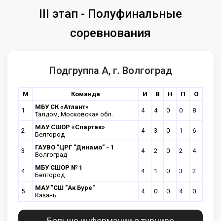
III этап - Полуфинальные
соревнования
Подгруппа А, г. Волгоград
М
Команда
И
В
Н
П
О
МБУ СК «Атлант»
1
4
4
0
0
8
Талдом, Московская обл.
МАУ СШОР «Спартак»
2
4
3
0
1
6
Белгород
ГАУВО "ЦРГ "Динамо" - 1
3
4
2
0
2
4
Волгоград
МБУ СШОР № 1
4
4
1
0
3
2
Белгород
МАУ "СШ "Ак Буре"
5
4
0
0
4
0
Казань
Больше информации о турнире