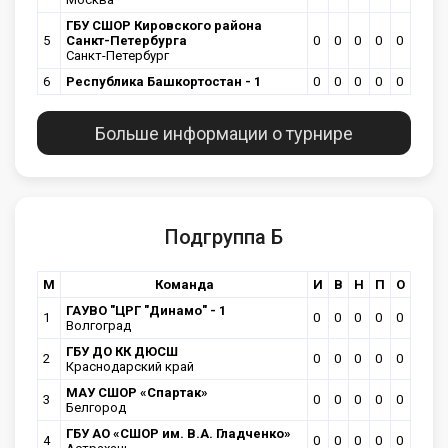
ГБУ СШОР Кировского района
5
Санкт-Петербурга
0
0
0
0
0
Санкт-Петербург
6
Республика Башкортостан - 1
0
0
0
0
0
Больше информации о турнире
Подгруппа Б
М
Команда
И
В
Н
П
О
ГАУВО "ЦРГ "Динамо" - 1
1
0
0
0
0
0
Волгоград
ГБУ ДО КК ДЮСШ
2
0
0
0
0
0
Краснодарский край
МАУ СШОР «Спартак»
3
0
0
0
0
0
Белгород
ГБУ АО «СШОР им. В.А. Гладченко»
4
0
0
0
0
0