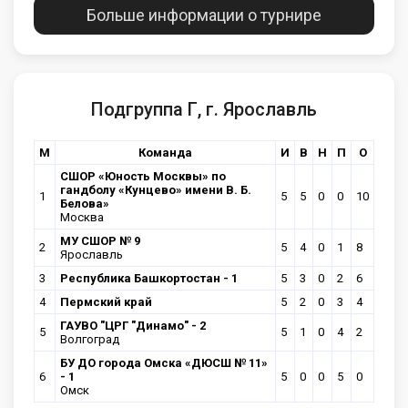
Больше информации о турнире
Подгруппа Г, г. Ярославль
М
Команда
И
В
Н
П
О
CШОР «Юность Москвы» по
гандболу «Кунцево» имени В. Б.
1
5
5
0
0
10
Белова»
Москва
МУ СШОР № 9
2
5
4
0
1
8
Ярославль
3
Республика Башкортостан - 1
5
3
0
2
6
4
Пермский край
5
2
0
3
4
ГАУВО "ЦРГ "Динамо" - 2
5
5
1
0
4
2
Волгоград
БУ ДО города Омска «ДЮСШ № 11»
6
- 1
5
0
0
5
0
Омск