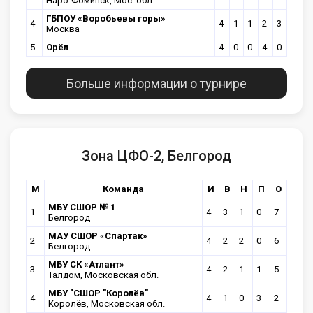
Наро-Фоминск, Мос. обл.
ГБПОУ «Воробьевы горы»
4
4
1
1
2
3
Москва
5
Орёл
4
0
0
4
0
Больше информации о турнире
Зона ЦФО-2, Белгород
М
Команда
И
В
Н
П
О
МБУ СШОР № 1
1
4
3
1
0
7
Белгород
МАУ СШОР «Спартак»
2
4
2
2
0
6
Белгород
МБУ СК «Атлант»
3
4
2
1
1
5
Талдом, Московская обл.
МБУ "СШОР "Королёв"
4
4
1
0
3
2
Королёв, Московская обл.