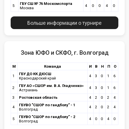
ГБУ СШ № 76 Москомспорта
5
4
0
0
4
0
Москва
Больше информации о турнире
Зона ЮФО и СКФО, г. Волгоград
М
Команда
И
В
Н
П
О
ГБУ ДО КК ДЮСШ
1
4
3
0
1
6
Краснодарский край
ГБУ АО «СШОР им. В.А. Гладченко»
2
4
3
0
1
6
Астрахань
3
Ростовская область
4
2
0
2
4
ГБУВО "СШОР по гандболу" - 1
4
4
2
0
2
4
Волгоград
ГБУВО "СШОР по гандболу" - 2
5
4
0
0
4
0
Волгоград