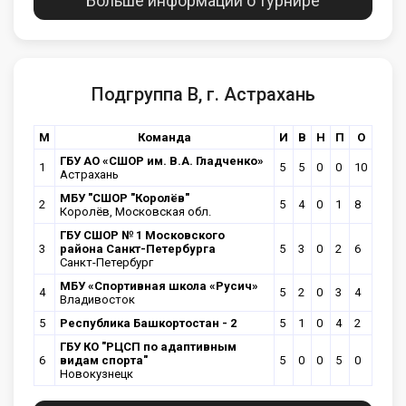
Больше информации о турнире
Подгруппа В, г. Астрахань
М
Команда
И
В
Н
П
О
ГБУ АО «СШОР им. В.А. Гладченко»
1
5
5
0
0
10
Астрахань
МБУ "СШОР "Королёв"
2
5
4
0
1
8
Королёв, Московская обл.
ГБУ СШОР № 1 Московского
3
района Санкт-Петербурга
5
3
0
2
6
Санкт-Петербург
МБУ «Спортивная школа «Русич»
4
5
2
0
3
4
Владивосток
5
Республика Башкортостан - 2
5
1
0
4
2
ГБУ КО "РЦСП по адаптивным
6
видам спорта"
5
0
0
5
0
Новокузнецк