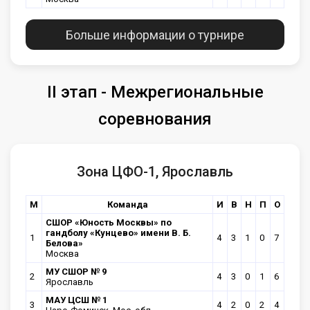
Больше информации о турнире
II этап - Межрегиональные
соревнования
Зона ЦФО-1, Ярославль
М
Команда
И
В
Н
П
О
CШОР «Юность Москвы» по
гандболу «Кунцево» имени В. Б.
1
4
3
1
0
7
Белова»
Москва
МУ СШОР № 9
2
4
3
0
1
6
Ярославль
МАУ ЦСШ № 1
3
4
2
0
2
4