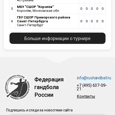
Астрахань
МБУ "СШОР "Королёв"
5
0
0
0
0
0
Королёв, Московская обл.
ГБУ СШОР Приморского района
6
Санкт-Петербурга
0
0
0
0
0
Санкт-Петербург
Больше информации о турнире
info@rushandball.ru
Федерация
+7 (495) 637-09-
гандбола
21
России
Контакты
Подпишись и следи за новостями сайта