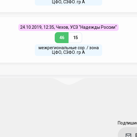
ЦФО, СЗФО. гр А
24.10.2019, 12:35, Чехов, УСЗ "Надежды России"
46
15
межрегиональные сор. / зона
ЦФО, СЗФО. гр А
Подпишис