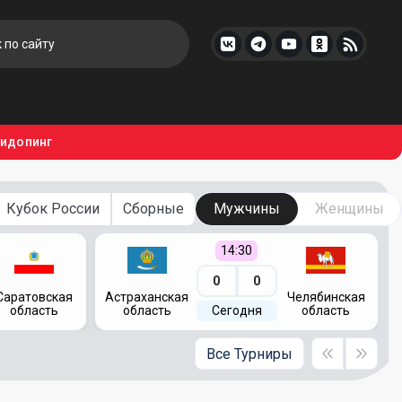
тидопинг
Кубок России
Сборные
Мужчины
Женщины
14:30
0
0
Саратовская
Астраханская
Челябинская
К
область
область
Сегодня
область
Все Турниры