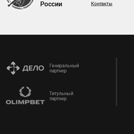
России
Контакты
Генеральный
партнер
Титульный
партнер