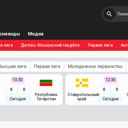
команды
Медиа
я лига
Детско-Юношеский гандбол
Первая лига
Ан
Высшая лига
Первая лига
Молодежное первенство
10:30
12:30
0
0
0
0
Республика
Ставропольский
Сегодня
Татарстан
край
Сегодня