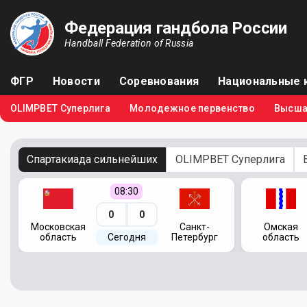
Федерация гандбола России
Handball Federation of Russia
ФГР
Новости
Соревнования
Национальные 
OLIMPBET Суперлига
Молодежное первенство
Высша
Спартакиада сильнейших
OLIMPBET Суперлига
08:30
0
0
я
Московская
Санкт-
Омская
область
Сегодня
Петербург
область