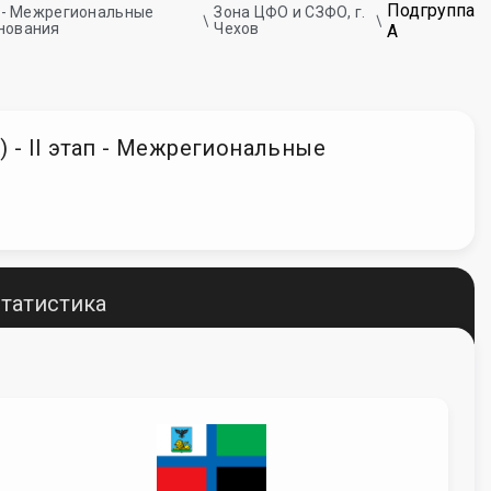
Подгруппа
ап - Межрегиональные
Зона ЦФО и СЗФО, г.
нования
Чехов
А
) - II этап - Межрегиональные
татистика