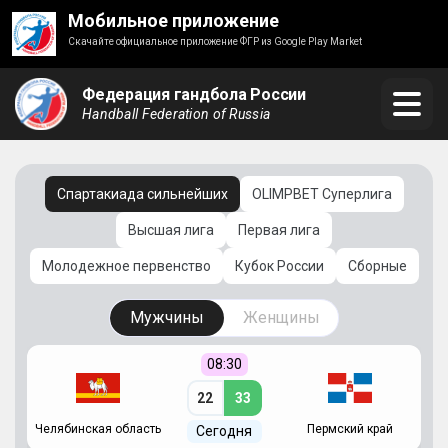
Мобильное приложение
Скачайте официальное приложение ФГР из Google Play Market
Федерация гандбола России
Handball Federation of Russia
Спартакиада сильнейших
OLIMPBET Суперлига
Высшая лига
Первая лига
Молодежное первенство
Кубок России
Сборные
Мужчины
Женщины
08:30
22
33
Челябинская область
Пермский край
С
Сегодня