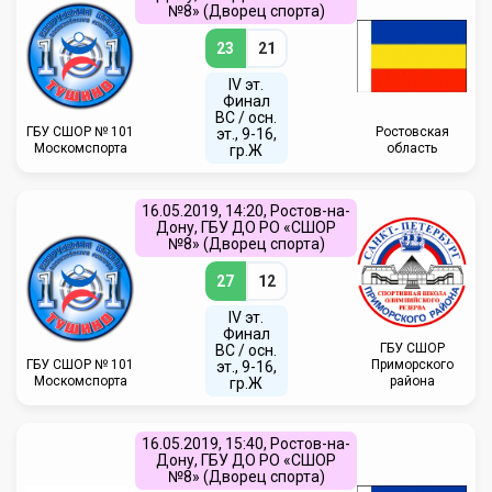
№8» (Дворец спорта)
23
21
IV эт.
Финал
ВC / осн.
ГБУ CШОР № 101
Ростовская
эт., 9-16,
Москомспорта
область
гр.Ж
16.05.2019, 14:20, Ростов-на-
Дону, ГБУ ДО РО «СШОР
№8» (Дворец спорта)
27
12
IV эт.
Финал
ГБУ СШОР
ВC / осн.
ГБУ CШОР № 101
Приморского
эт., 9-16,
Москомспорта
района
гр.Ж
16.05.2019, 15:40, Ростов-на-
Дону, ГБУ ДО РО «СШОР
№8» (Дворец спорта)