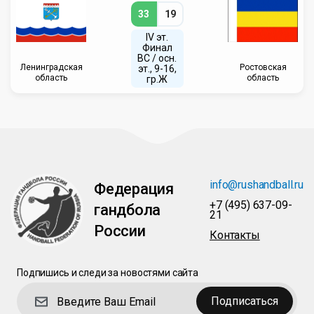
33
19
IV эт.
Финал
ВC / осн.
Ленинградская
Ростовская
эт., 9-16,
область
область
гр.Ж
info@rushandball.ru
Федерация
+7 (495) 637-09-
гандбола
21
России
Контакты
Подпишись и следи за новостями сайта
Подписаться