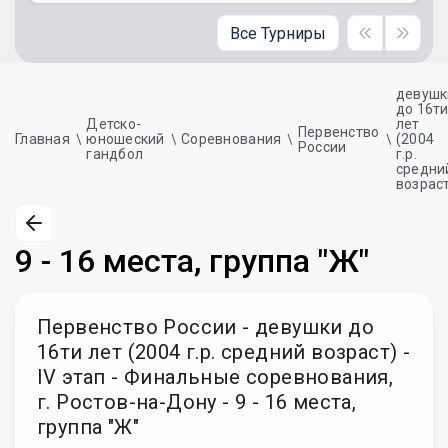
Все Турниры
девушк
до 16т
Детско-
лет
Первенство
Главная
юношеский
Соревнования
(2004
России
гандбол
г.р.
средни
возрас
9 - 16 места, группа "Ж"
Первенство России - девушки до
16ти лет (2004 г.р. средний возраст) -
IV этап - Финальные соревнования,
г. Ростов-на-Дону - 9 - 16 места,
группа "Ж"