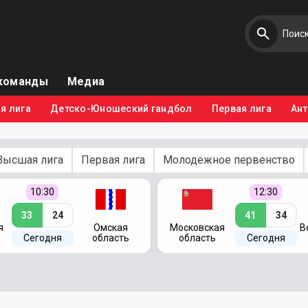
команды
Медиа
я лига
Детско-Юношеский гандбол
Первая лига
Ан
Высшая лига
Первая лига
Молодежное первенство
10:30
12:30
33
24
41
34
я
Омская
Московская
В
Сегодня
область
область
Сегодня