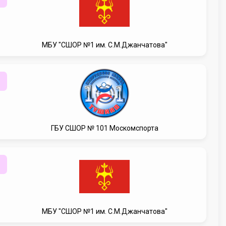
МБУ "СШОР №1 им. С.М.Джанчатова"
ГБУ CШОР № 101 Москомспорта
МБУ "СШОР №1 им. С.М.Джанчатова"