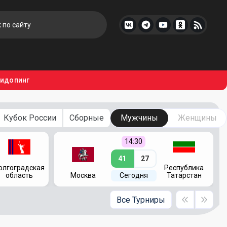
тидопинг
Кубок России
Сборные
Мужчины
Женщины
14:30
41
27
олгоградская
Республика
область
Москва
Сегодня
Татарстан
Все Турниры