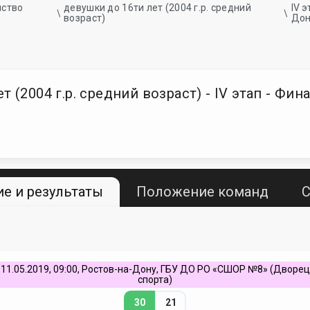
нство
девушки до 16ти лет (2004 г.р. средний
IV 
и
возраст)
Дон
 (2004 г.р. средний возраст) - IV этап - Фи
е и результаты
Положение команд
С
11.05.2019, 09:00, Ростов-на-Дону, ГБУ ДО РО «СШОР №8» (Дворец
спорта)
30
21