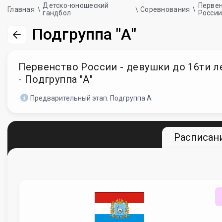
Детско-юношеский
Перве
Главная
Соревнования
гандбол
Росси
Подгруппа "А"
Первенство России - девушки до 16ти лет
- Подгруппа "А"
Предварительный этап. Подгруппа А
Расписани