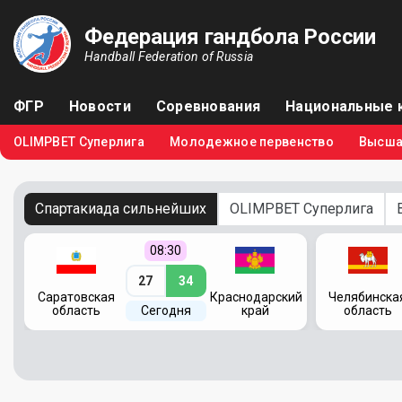
Федерация гандбола России
Handball Federation of Russia
ФГР
Новости
Соревнования
Национальные 
OLIMPBET Суперлига
Молодежное первенство
Высша
Спартакиада сильнейших
OLIMPBET Суперлига
08:30
27
34
кий
Саратовская
Краснодарский
Челябинска
область
Сегодня
край
область