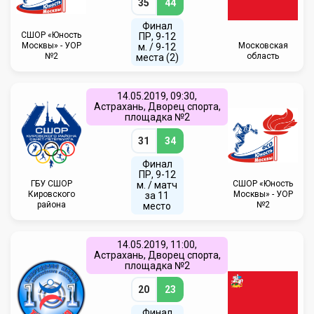
35
44
Финал
CШОР «Юность
ПР, 9-12
Москвы» - УОР
Московская
м. / 9-12
№2
область
места (2)
14.05.2019, 09:30,
Астрахань, Дворец спорта,
площадка №2
31
34
Финал
ПР, 9-12
ГБУ СШОР
CШОР «Юность
м. / матч
Кировского
Москвы» - УОР
за 11
района
№2
место
14.05.2019, 11:00,
Астрахань, Дворец спорта,
площадка №2
20
23
Финал