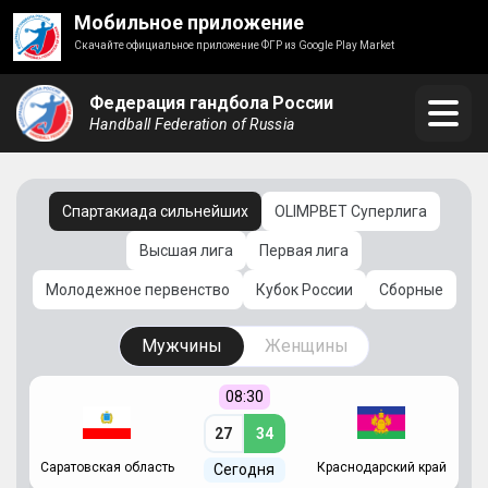
Мобильное приложение
Скачайте официальное приложение ФГР из Google Play Market
Федерация гандбола России
Handball Federation of Russia
Спартакиада сильнейших
OLIMPBET Суперлига
Высшая лига
Первая лига
Молодежное первенство
Кубок России
Сборные
Мужчины
Женщины
08:30
27
34
Саратовская область
Краснодарский край
Ч
Сегодня
ай