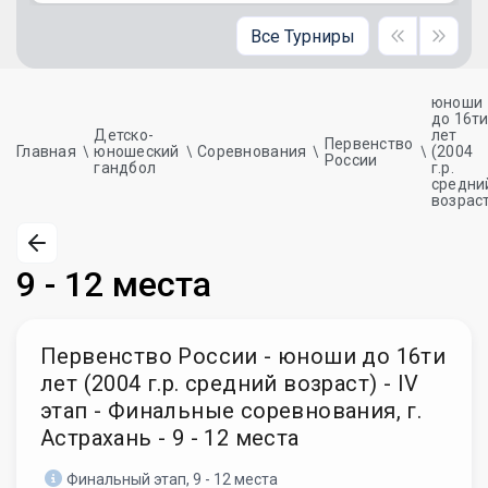
Все Турниры
юноши
до 16т
Детско-
лет
Первенство
Главная
юношеский
Соревнования
(2004
России
гандбол
г.р.
средни
возрас
9 - 12 места
Первенство России - юноши до 16ти
лет (2004 г.р. средний возраст) - IV
этап - Финальные соревнования, г.
Астрахань - 9 - 12 места
Финальный этап, 9 - 12 места