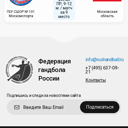
ПР, 9-12
м. / матч
ГБУ CШОР № 101
Московская
за 9
Москомспорта
область
место
info@rushandball.ru
Федерация
+7 (495) 637-09-
гандбола
21
России
Контакты
Подпишись и следи за новостями сайта
Подписаться