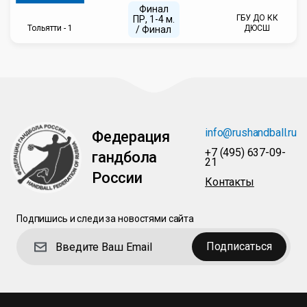
Финал
ГБУ ДО КК
ПР, 1-4 м.
Тольятти - 1
ДЮСШ
/ Финал
info@rushandball.ru
Федерация
+7 (495) 637-09-
гандбола
21
России
Контакты
Подпишись и следи за новостями сайта
Подписаться