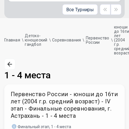
Все Турниры
юноши
до 16т
Детско-
лет
Первенство
Главная
юношеский
Соревнования
(2004
России
гандбол
г.р.
средни
возрас
1 - 4 места
Первенство России - юноши до 16ти
лет (2004 г.р. средний возраст) - IV
этап - Финальные соревнования, г.
Астрахань - 1 - 4 места
Финальный этап, 1 - 4 места