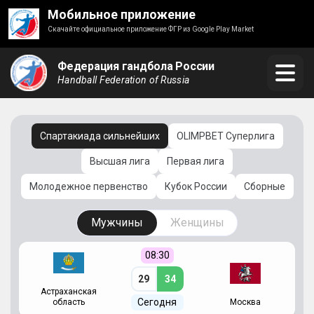
Мобильное приложение
Скачайте официальное приложение ФГР из Google Play Market
Федерация гандбола России
Handball Federation of Russia
Спартакиада сильнейших
OLIMPBET Суперлига
Высшая лига
Первая лига
Молодежное первенство
Кубок России
Сборные
Мужчины
Женщины
08:30
29
34
Астраханская
С
Сегодня
область
Москва