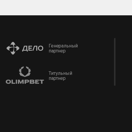
Генеральный
партнер
Титульный
партнер