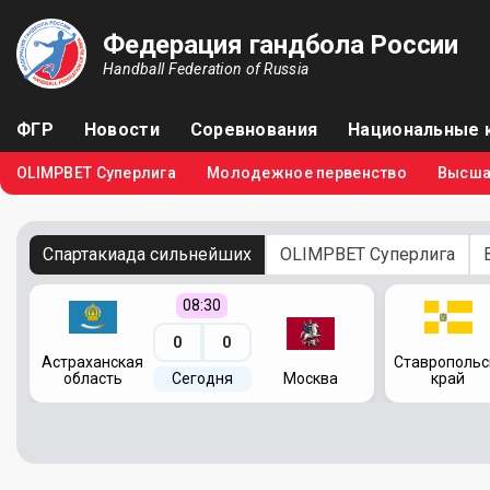
Федерация гандбола России
Handball Federation of Russia
ФГР
Новости
Соревнования
Национальные 
OLIMPBET Суперлига
Молодежное первенство
Высша
Спартакиада сильнейших
OLIMPBET Суперлига
08:30
0
0
я
Астраханская
Ставропольс
область
Сегодня
Москва
край