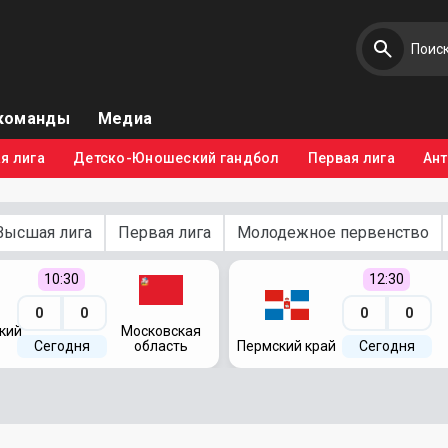
команды
Медиа
я лига
Детско-Юношеский гандбол
Первая лига
Ан
Высшая лига
Первая лига
Молодежное первенство
10:30
12:30
0
0
0
0
кий
Московская
Сегодня
область
Пермский край
Сегодня