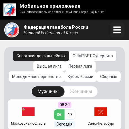
Мобильное приложение
Скачайте официальное приложение ФГР из Google Play Market
Федерация гандбола России
Handball Federation of Russia
Спартакиада сильнейших
OLIMPBET Суперлига
Высшая лига
Первая лига
Молодежное первенство
Кубок России
Сборные
Мужчины
Женщины
08:30
36
17
Московская область
Санкт-Петербург
Сегодня
ть