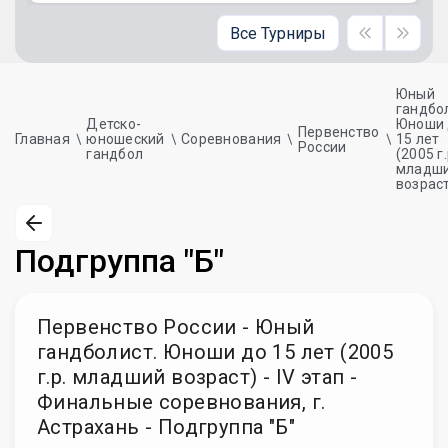
Все Турниры
Юный
гандбо
Детско-
Юноши 
Первенство
Главная
юношеский
Соревнования
15 лет
России
гандбол
(2005 г.
младш
возрас
Подгруппа "Б"
Первенство России - Юный
гандболист. Юноши до 15 лет (2005
г.р. младший возраст) - IV этап -
Финальные соревнования, г.
Астрахань - Подгруппа "Б"