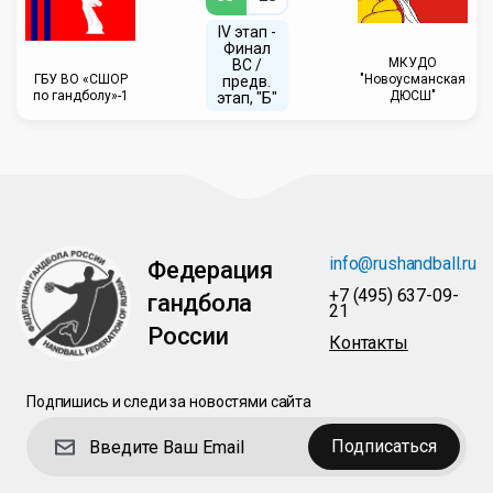
IV этап -
Финал
МКУДО
ВС /
ГБУ ВО «СШОР
"Новоусманская
предв.
по гандболу»-1
ДЮСШ"
этап, "Б"
info@rushandball.ru
Федерация
+7 (495) 637-09-
гандбола
21
России
Контакты
Подпишись и следи за новостями сайта
Подписаться