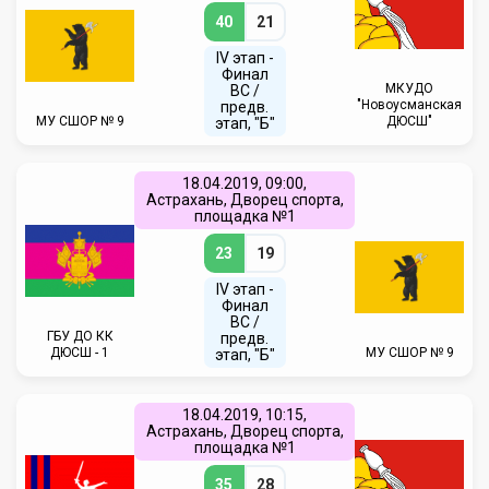
40
21
IV этап -
Финал
МКУДО
ВС /
"Новоусманская
предв.
МУ СШОР № 9
ДЮСШ"
этап, "Б"
18.04.2019, 09:00,
Астрахань, Дворец спорта,
площадка №1
23
19
IV этап -
Финал
ВС /
ГБУ ДО КК
предв.
ДЮСШ - 1
МУ СШОР № 9
этап, "Б"
18.04.2019, 10:15,
Астрахань, Дворец спорта,
площадка №1
35
28