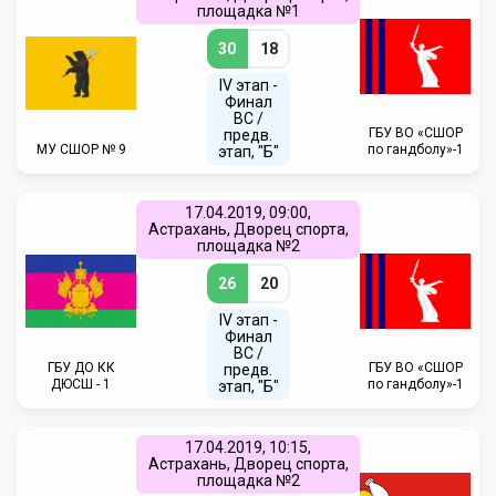
площадка №1
30
18
IV этап -
Финал
ВС /
ГБУ ВО «СШОР
предв.
МУ СШОР № 9
по гандболу»-1
этап, "Б"
17.04.2019, 09:00,
Астрахань, Дворец спорта,
площадка №2
26
20
IV этап -
Финал
ВС /
ГБУ ДО КК
ГБУ ВО «СШОР
предв.
ДЮСШ - 1
по гандболу»-1
этап, "Б"
17.04.2019, 10:15,
Астрахань, Дворец спорта,
площадка №2