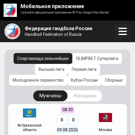
Мобильное приложение
Скачайте официальное приложение ФГР из Google Play Market
Федерация гандбола России
Handball Federation of Russia
Спартакиада сильнейших
OLIMPBET Суперлига
Высшая лига
Первая лига
Молодежное первенство
Кубок России
Сборные
Мужчины
Женщины
08:30
0
0
Астраханская
С
09.08.2026
область
Москва